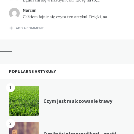
Zgadzam się w każdym calu. Liczę na to,…
Marciin
Całkiem fajnie się czyta ten artykuł. Dzięki, na…
ADD A COMMENT...
Widgets
POPULARNE ARTYKUŁY
1
Czym jest mulczowanie trawy
2
O miłości nieszczęśliwej – garść