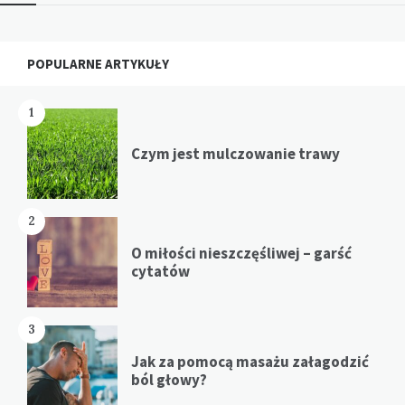
Widgets
POPULARNE ARTYKUŁY
1
Czym jest mulczowanie trawy
2
O miłości nieszczęśliwej – garść
cytatów
3
Jak za pomocą masażu załagodzić
ból głowy?