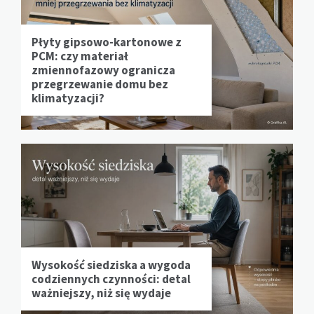
Płyty gipsowo-kartonowe z
PCM: czy materiał
zmiennofazowy ogranicza
przegrzewanie domu bez
klimatyzacji?
Wysokość siedziska a wygoda
codziennych czynności: detal
ważniejszy, niż się wydaje