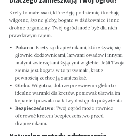
Dlaczego zamieszkują Twój ogród?
Krety to małe ssaki, które żyją pod ziemią i kochają
wilgotne, żyzne gleby, bogate w dżdżownice i inne
drobne organizmy. Twój ogród może być dla nich
prawdziwym rajem.
Pokarm:
Krety są drapieżnikami, które żywią się
głównie dżdżownicami, larwami owadów i innymi
małymi zwierzętami żyjącymi w glebie. Jeśli Twoja
ziemia jest bogata w te przysmaki, kret z
pewnością zechce ją zamieszkać.
Gleba:
Wilgotna, dobrze przewiewna gleba to
idealne warunki dla kretów, ponieważ ułatwia im
kopanie i pozwala na łatwy dostęp do pożywienia.
Bezpieczeństwo:
Twój ogród może również
oferować kretem bezpieczeństwo przed
drapieżnikami.
Naturalne metody odstraszania