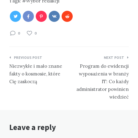
Tags:
Wybór redakcji
0
0
Nawigacja
PREVIOUS POST
NEXT POST
wpisu
Niezwykłe i mało znane
Program do ewidencji
fakty o kosmosie, które
wyposażenia w branży
Cię zaskoczą
IT: Co każdy
administrator powinien
wiedzieć
Leave a reply