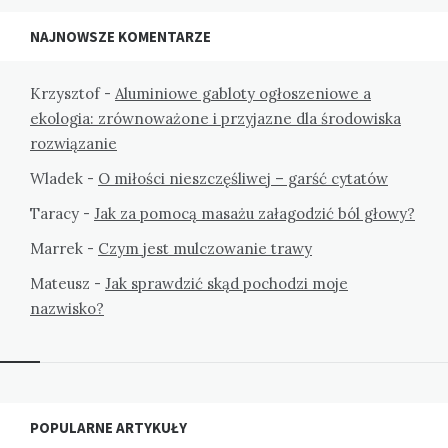
NAJNOWSZE KOMENTARZE
Krzysztof
-
Aluminiowe gabloty ogłoszeniowe a
ekologia: zrównoważone i przyjazne dla środowiska
rozwiązanie
Wladek
-
O miłości nieszczęśliwej – garść cytatów
Taracy
-
Jak za pomocą masażu załagodzić ból głowy?
Marrek
-
Czym jest mulczowanie trawy
Mateusz
-
Jak sprawdzić skąd pochodzi moje
nazwisko?
Widgets
POPULARNE ARTYKUŁY