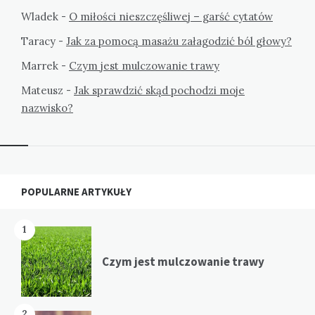
Wladek
-
O miłości nieszczęśliwej – garść cytatów
Taracy
-
Jak za pomocą masażu załagodzić ból głowy?
Marrek
-
Czym jest mulczowanie trawy
Mateusz
-
Jak sprawdzić skąd pochodzi moje
nazwisko?
Widgets
POPULARNE ARTYKUŁY
1
Czym jest mulczowanie trawy
2