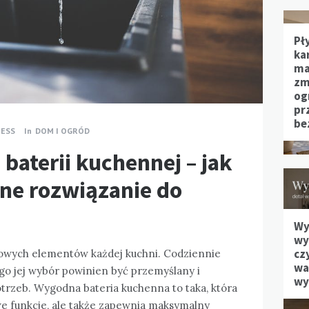
Pł
ka
ma
zm
og
pr
be
ESS
In
DOM I OGRÓD
aterii kuchennej – jak
ne rozwiązanie do
Wy
wy
cz
zowych elementów każdej kuchni. Codziennie
waż
ego jej wybór powinien być przemyślany i
wy
rzeb. Wygodna bateria kuchenna to taka, która
we funkcje, ale także zapewnia maksymalny