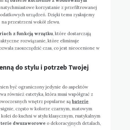
em są
baterie kuchenne z wbudowanym
a natychmiastowe korzystanie z przefiltrowanej
odatkowych urządzeń. Dzięki temu zyskujemy
ż na przestrzeni wokół zlewu.
riach z funkcją wrzątku
, które dostarczają
aktyczne rozwiązanie, które eliminuje
ozwala zaoszczędzić czas, co jest nieocenione w
enną do stylu i potrzeb Twojej
nien być ograniczony jedynie do aspektów
ywa również estetyka, która musi współgrać z
nowoczesnych wnętrz popularne są
baterie
signie, często w kolorze czarnym, matowym
 kolei do kuchni w stylu klasycznym, rustykalnym
aterie dwuzaworowe
o dekoracyjnych detalach,