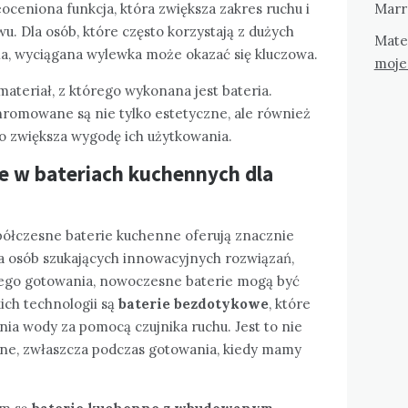
Marr
eoceniona funkcja, która zwiększa zakres ruchu i
u. Dla osób, które często korzystają z dużych
Mate
ia, wyciągana wylewka może okazać się kluczowa.
moje
ateriał, z którego wykonana jest bateria.
hromowane są nie tylko estetyczne, ale również
o zwiększa wygodę ich użytkowania.
 w bateriach kuchennych dla
spółczesne baterie kuchenne oferują znacznie
Dla osób szukających innowacyjnych rozwiązań,
ego gotowania, nowoczesne baterie mogą być
ch technologii są
baterie bezdotykowe
, które
ia wody za pomocą czujnika ruchu. Jest to nie
czne, zwłaszcza podczas gotowania, kiedy mamy