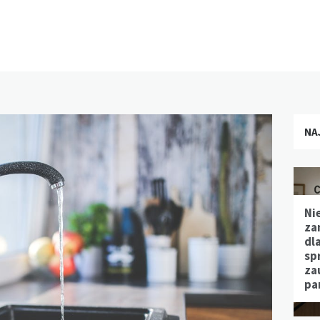
NA
Ni
za
dl
sp
za
pa