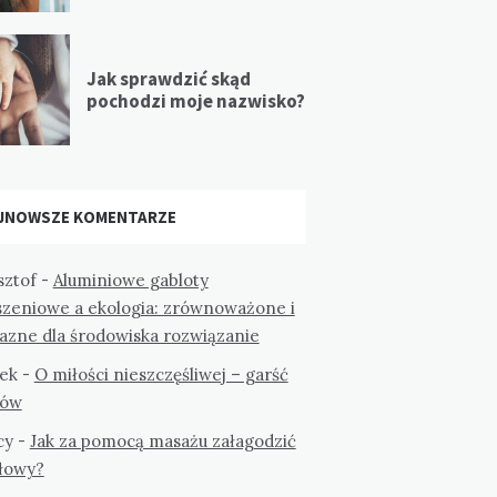
Jak sprawdzić skąd
pochodzi moje nazwisko?
JNOWSZE KOMENTARZE
sztof
-
Aluminiowe gabloty
szeniowe a ekologia: zrównoważone i
jazne dla środowiska rozwiązanie
ek
-
O miłości nieszczęśliwej – garść
tów
cy
-
Jak za pomocą masażu załagodzić
głowy?