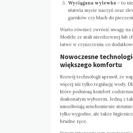
Wyciągana wylewka
– to ni
ułatwia mycie naczyń oraz zlew
garnków czy blach do pieczen
Warto również zwrócić uwagę na m
Modele ze stali nierdzewnej lub c
łatwe w czyszczeniu, co dodatkow
Nowoczesne technologie
większego komfortu
Rozwój technologii sprawił, że w
więcej niż tylko regulację wody. 
które podniosą komfort codzienn
doskonałym wyborem. Jedną z taki
umożliwiają uruchomienie strumien
tylko wygodne, ale także higieni
brudne ręce.