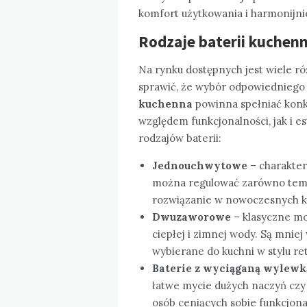
komfort użytkowania i harmonijnie
Rodzaje baterii kuchenn
Na rynku dostępnych jest wiele r
sprawić, że wybór odpowiedniego
kuchenna
powinna spełniać kon
względem funkcjonalności, jak i 
rodzajów baterii:
Jednouchwytowe
– charakter
można regulować zarówno tempe
rozwiązanie w nowoczesnych k
Dwuzaworowe
– klasyczne mo
ciepłej i zimnej wody. Są mnie
wybierane do kuchni w stylu re
Baterie z wyciąganą wylewk
łatwe mycie dużych naczyń czy 
osób ceniących sobie funkcjona