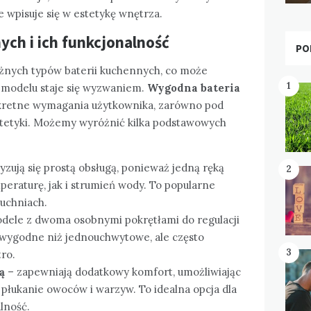
 wpisuje się w estetykę wnętrza.
ych i ich funkcjonalność
PO
óżnych typów baterii kuchennych, co może
1
 modelu staje się wyzwaniem.
Wygodna bateria
kretne wymagania użytkownika, zarówno pod
estetyki. Możemy wyróżnić kilka podstawowych
yzują się prostą obsługą, ponieważ jedną ręką
2
raturę, jak i strumień wody. To popularne
uchniach.
dele z dwoma osobnymi pokrętłami do regulacji
j wygodne niż jednouchwytowe, ale często
3
tro.
ą
– zapewniają dodatkowy komfort, umożliwiając
płukanie owoców i warzyw. To idealna opcja dla
lność.