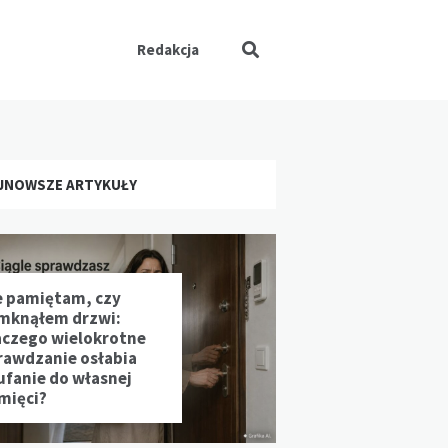
Redakcja
JNOWSZE ARTYKUŁY
e pamiętam, czy
mknąłem drzwi:
aczego wielokrotne
rawdzanie osłabia
ufanie do własnej
mięci?