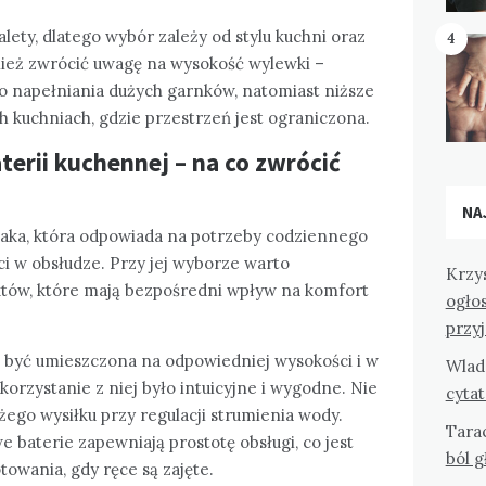
lety, dlatego wybór zależy od stylu kuchni oraz
4
ież zwrócić uwagę na wysokość wylewki –
 napełniania dużych garnków, natomiast niższe
h kuchniach, gdzie przestrzeń jest ograniczona.
erii kuchennej – na co zwrócić
NA
taka, która odpowiada na potrzeby codziennego
ci w obsłudze. Przy jej wyborze warto
Krzy
któw, które mają bezpośredni wpływ na komfort
ogło
przy
 być umieszczona na odpowiedniej wysokości i w
Wlad
 korzystanie z niej było intuicyjne i wygodne. Nie
cyta
go wysiłku przy regulacji strumienia wody.
Tara
baterie zapewniają prostotę obsługi, co jest
ból 
owania, gdy ręce są zajęte.