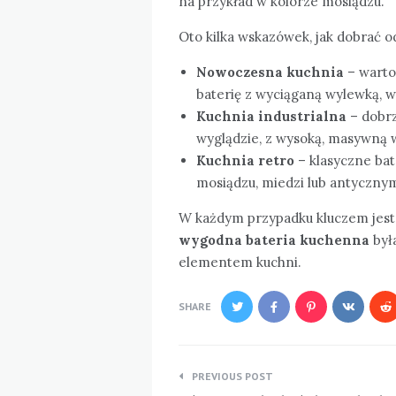
na przykład w kolorze mosiądzu.
Oto kilka wskazówek, jak dobrać o
Nowoczesna kuchnia
– warto
baterię z wyciąganą wylewką,
Kuchnia industrialna
– dobrz
wyglądzie, z wysoką, masywną 
Kuchnia retro
– klasyczne ba
mosiądzu, miedzi lub antyczn
W każdym przypadku kluczem jest 
wygodna bateria kuchenna
była
elementem kuchni.
SHARE
Nawigacja
PREVIOUS POST