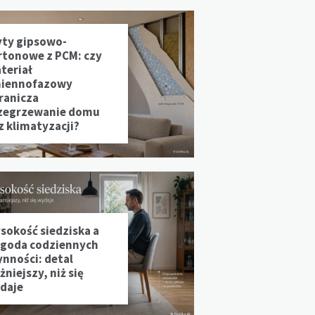
yty gipsowo-
rtonowe z PCM: czy
teriał
iennofazowy
ranicza
zegrzewanie domu
z klimatyzacji?
sokość siedziska a
goda codziennych
ynności: detal
niejszy, niż się
daje