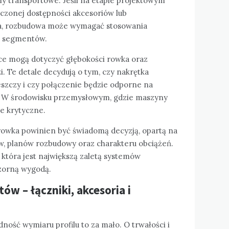
my transportowe. Jeśli na etapie projektowym
czonej dostępności akcesoriów lub
ka, rozbudowa może wymagać stosowania
h segmentów.
ce mogą dotyczyć głębokości rowka oraz
. Te detale decydują o tym, czy nakrętka
szczy i czy połączenie będzie odporne na
 W środowisku przemysłowym, gdzie maszyny
e krytyczne.
owka powinien być świadomą decyzją, opartą na
w, planów rozbudowy oraz charakteru obciążeń.
tóra jest największą zaletą systemów
ozorną wygodą.
w – łączniki, akcesoria i
ość wymiaru profilu to za mało. O trwałości i