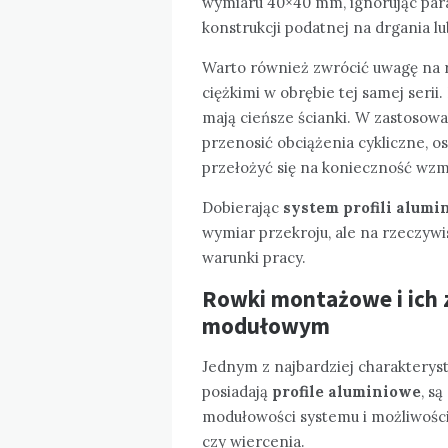
wymiaru 40×40 mm, ignorując par
konstrukcji podatnej na drgania l
Warto również zwrócić uwagę na r
ciężkimi w obrębie tej samej serii. P
mają cieńsze ścianki. W zastosow
przenosić obciążenia cykliczne, 
przełożyć się na konieczność wz
Dobierając
system profili alum
wymiar przekroju, ale na rzeczyw
warunki pracy.
Rowki montażowe i ich 
modułowym
Jednym z najbardziej charakterys
posiadają
profile aluminiowe
, s
modułowości systemu i możliwośc
czy wiercenia.