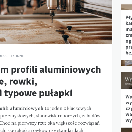
Pł
ka
ma
zm
og
pr
be
RESS
In
INNE
em profili aluminiowych
e, rowki,
i typowe pułapki
Wy
wy
cz
ofili aluminiowych
to jeden z kluczowych
waż
i przemysłowych, stanowisk roboczych, zabudów
wy
Choć na pierwszy rzut oka większość rozwiązań
ach, szerokości rowków czy standardach