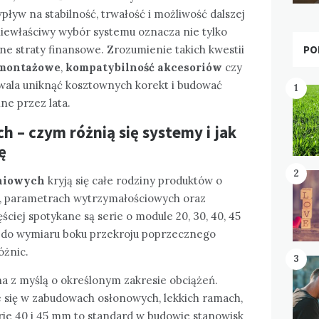
yw na stabilność, trwałość i możliwość dalszej
iewłaściwy wybór systemu oznacza nie tylko
PO
ne straty finansowe. Zrozumienie takich kwestii
 montażowe
,
kompatybilność akcesoriów
czy
wala uniknąć kosztownych korekt i budować
1
ne przez lata.
ch – czym różnią się systemy i jak
ę
2
iniowych
kryją się całe rodziny produktów o
, parametrach wytrzymałościowych oraz
iej spotykane są serie o module 20, 30, 40, 45
ię do wymiaru boku przekroju poprzecznego
óżnic.
3
na z myślą o określonym zakresie obciążeń.
e się w zabudowach osłonowych, lekkich ramach,
rie 40 i 45 mm to standard w budowie stanowisk