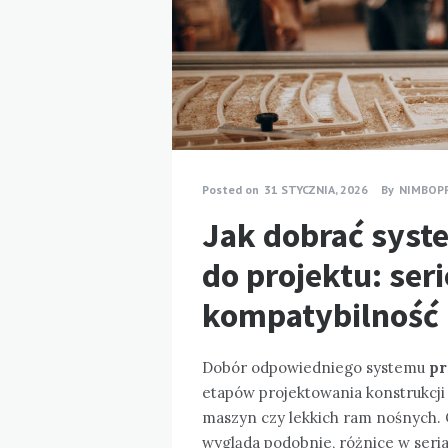
Posted on
31 STYCZNIA, 2026
By
NIMBOP
Jak dobrać syst
do projektu: seri
kompatybilność 
Dobór odpowiedniego systemu
pr
etapów projektowania konstrukcj
maszyn czy lekkich ram nośnych. 
wygląda podobnie, różnice w seri