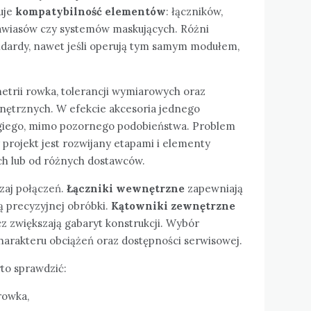
uje
kompatybilność elementów
: łączników,
awiasów czy systemów maskujących. Różni
dardy, nawet jeśli operują tym samym modułem,
etrii rowka, tolerancji wymiarowych oraz
nętrznych. W efekcie akcesoria jednego
ugiego, mimo pozornego podobieństwa. Problem
 projekt jest rozwijany etapami i elementy
h lub od różnych dostawców.
zaj połączeń.
Łączniki wewnętrzne
zapewniają
ą precyzyjnej obróbki.
Kątowniki zewnętrzne
cz zwiększają gabaryt konstrukcji. Wybór
harakteru obciążeń oraz dostępności serwisowej.
to sprawdzić:
rowka,