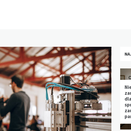
NA
Ni
za
dl
sp
za
pa