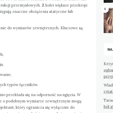
ukcji przemysłowych. Z kolei większe przekroje
4
tępują znaczne obciążenia statyczne lub
cznie do wymiarów zewnętrznych. Kluczowe są
NA
h,
Krzy
u,
ogło
wanie,
przy
ych typów łączników.
Wlad
cyta
o przekłada się na odporność na ugięcia. W
Tara
file o podobnym wymiarze zewnętrznym mogą
ból 
jektant, który ogranicza się wyłącznie do