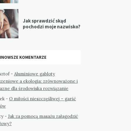
Jak sprawdzić skąd
pochodzi moje nazwisko?
JNOWSZE KOMENTARZE
sztof
-
Aluminiowe gabloty
szeniowe a ekologia: zrównoważone i
jazne dla środowiska rozwiązanie
ek
-
O miłości nieszczęśliwej – garść
tów
cy
-
Jak za pomocą masażu załagodzić
głowy?