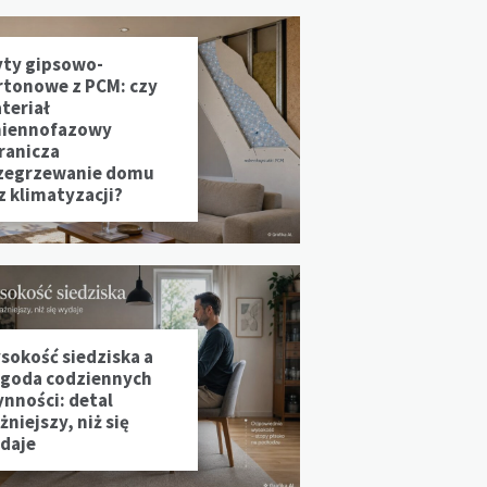
yty gipsowo-
rtonowe z PCM: czy
teriał
iennofazowy
ranicza
zegrzewanie domu
z klimatyzacji?
sokość siedziska a
goda codziennych
ynności: detal
niejszy, niż się
daje