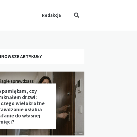
Redakcja
JNOWSZE ARTYKUŁY
e pamiętam, czy
mknąłem drzwi:
aczego wielokrotne
rawdzanie osłabia
ufanie do własnej
mięci?