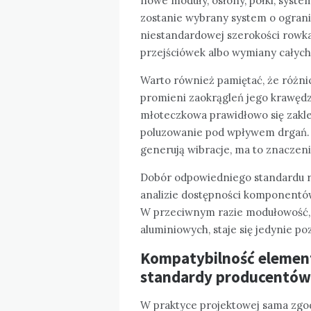
nowe moduły, osłony, półki, syste
zostanie wybrany system o ograni
niestandardowej szerokości row
przejściówek albo wymiany całyc
Warto również pamiętać, że różni
promieni zaokrągleń jego krawędzi
młoteczkowa prawidłowo się zakle
poluzowanie pod wpływem drgań.
generują wibracje, ma to znaczeni
Dobór odpowiedniego standardu r
analizie dostępności komponentó
W przeciwnym razie modułowość, k
aluminiowych, staje się jedynie p
Kompatybilność elementó
standardy producentów
W praktyce projektowej sama zgodn