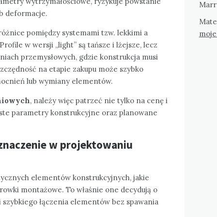
ametry wytrzymałościowe, ryzykuje powstanie
Marr
ub deformacje.
Mate
óżnice pomiędzy systemami tzw. lekkimi a
moje
rofile w wersji „light” są tańsze i lżejsze, lecz
aniach przemysłowych, gdzie konstrukcja musi
oszczędność na etapie zakupu może szybko
mocnień lub wymiany elementów.
iniowych
, należy więc patrzeć nie tylko na cenę i
iste parametry konstrukcyjne oraz planowane
znaczenie w projektowaniu
tycznych elementów konstrukcyjnych, jakie
ą rowki montażowe. To właśnie one decydują o
i szybkiego łączenia elementów bez spawania