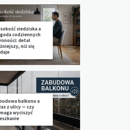
sokość siedziska a
goda codziennych
ynności: detal
niejszy, niż się
daje
budowa balkonu a
as z ulicy — czy
maga wyciszyć
eszkanie