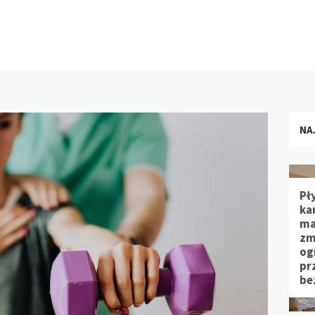
NA
Pł
ka
ma
zm
og
pr
be