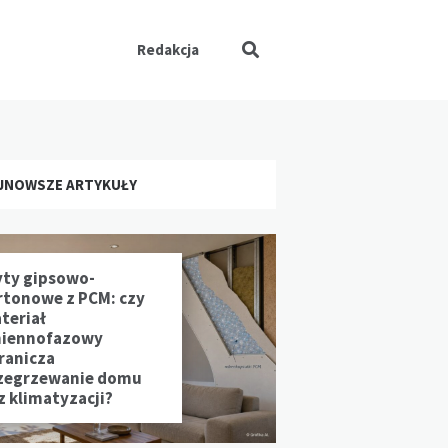
Redakcja
JNOWSZE ARTYKUŁY
yty gipsowo-
rtonowe z PCM: czy
teriał
iennofazowy
ranicza
zegrzewanie domu
z klimatyzacji?