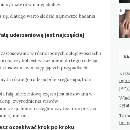
iany materii w danej okolicy.
4
ca się, dlatego warto śledzić najnowsze badania
falą uderzeniową jest najczęściej
e zastosowanie w różnorodnych dolegliwościach i
NA
oroba czy ból jest wskazaniem do tego rodzaju
jest stosowana w następujących przypadkach:
Krzy
amy tu różnego rodzaju bóle kręgosłupa, bóle
ogło
przy
pia falą uderzeniową często jest stosowana w
Wlad
ak np. zwyrodnienia stawów.
cyta
ane z zapaleniem ścięgien czy też inne postaci
Tara
one tą metodą.
ból 
esz oczekiwać krok po kroku