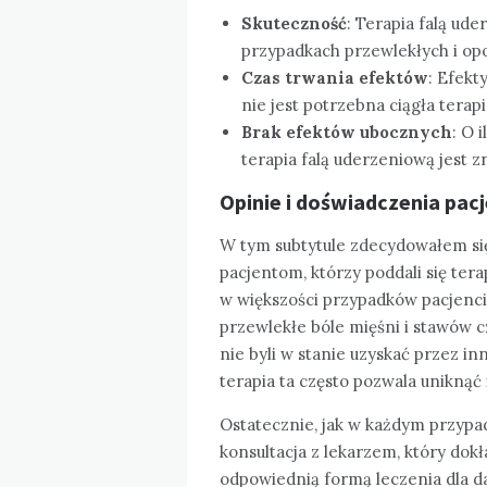
Skuteczność
: Terapia falą ud
przypadkach przewlekłych i op
Czas trwania efektów
: Efekt
nie jest potrzebna ciągła terapi
Brak efektów ubocznych
: O 
terapia falą uderzeniową jest z
Opinie i doświadczenia pacj
W tym subtytule zdecydowałem się
pacjentom, którzy poddali się tera
w większości przypadków pacjenci
przewlekłe bóle mięśni i stawów cz
nie byli w stanie uzyskać przez i
terapia ta często pozwala uniknąć 
Ostatecznie, jak w każdym przypa
konsultacja z lekarzem, który dokł
odpowiednią formą leczenia dla d