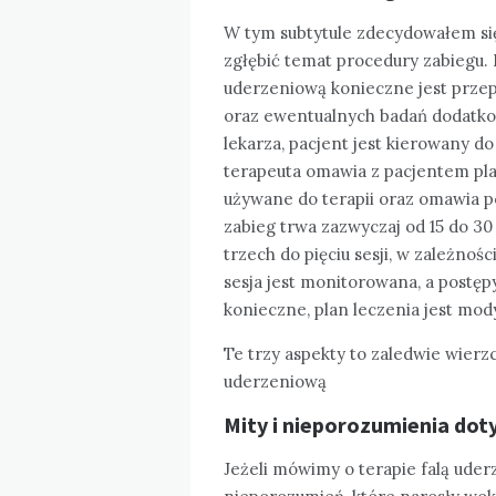
W tym subtytule zdecydowałem się
zgłębić temat procedury zabiegu. 
uderzeniową konieczne jest prze
oraz ewentualnych badań dodatko
lekarza, pacjent jest kierowany do
terapeuta omawia z pacjentem plan
używane do terapii oraz omawia p
zabieg trwa zazwyczaj od 15 do 30
trzech do pięciu sesji, w zależnoś
sesja jest monitorowana, a postępy 
konieczne, plan leczenia jest mod
Te trzy aspekty to zaledwie wierzc
uderzeniową
Mity i nieporozumienia dot
Jeżeli mówimy o terapie falą ude