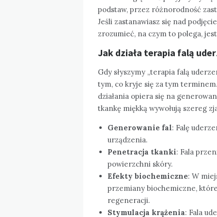
podstaw, przez różnorodność zast
Jeśli zastanawiasz się nad podjęci
zrozumieć, na czym to polega, jes
Jak działa terapia falą u
Gdy słyszymy „terapia falą uderze
tym, co kryje się za tym termine
działania opiera się na generowa
tkankę miękką wywołują szereg zja
Generowanie fal
: Falę uderz
urządzenia.
Penetracja tkanki
: Fala prze
powierzchni skóry.
Efekty biochemiczne
: W miej
przemiany biochemiczne, które
regeneracji.
Stymulacja krążenia
: Fala u