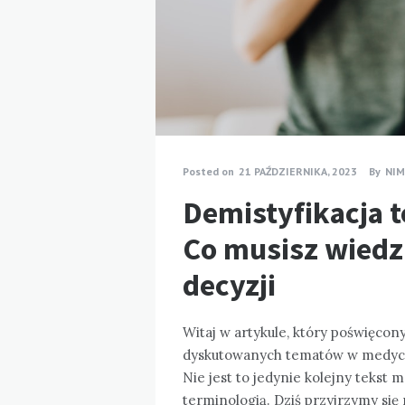
Posted on
21 PAŹDZIERNIKA, 2023
By
NI
Demistyfikacja t
Co musisz wiedz
decyzji
Witaj w artykule, który poświęcon
dyskutowanych tematów w medycyni
Nie jest to jedynie kolejny teks
terminologią. Dziś przyjrzymy si