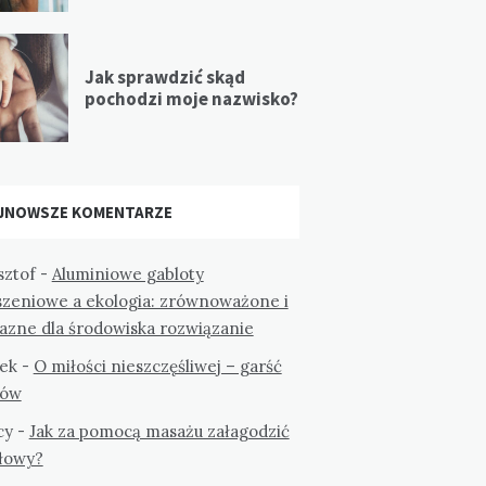
Jak sprawdzić skąd
pochodzi moje nazwisko?
JNOWSZE KOMENTARZE
sztof
-
Aluminiowe gabloty
szeniowe a ekologia: zrównoważone i
jazne dla środowiska rozwiązanie
ek
-
O miłości nieszczęśliwej – garść
tów
cy
-
Jak za pomocą masażu załagodzić
głowy?