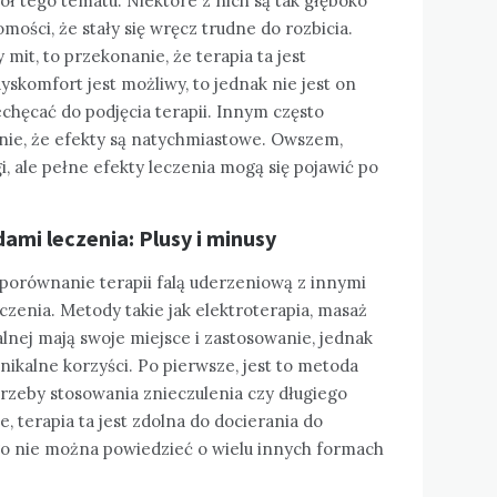
ł tego tematu. Niektóre z nich są tak głęboko
ości, że stały się wręcz trudne do rozbicia.
mit, to przekonanie, że terapia ta jest
yskomfort jest możliwy, to jednak nie jest on
echęcać do podjęcia terapii. Innym często
ie, że efekty są natychmiastowe. Owszem,
i, ale pełne efekty leczenia mogą się pojawić po
mi leczenia: Plusy i minusy
porównanie terapii falą uderzeniową z innymi
zenia. Metody takie jak elektroterapia, masaż
lnej mają swoje miejsce i zastosowanie, jednak
nikalne korzyści. Po pierwsze, jest to metoda
rzeby stosowania znieczulenia czy długiego
, terapia ta jest zdolna do docierania do
go nie można powiedzieć o wielu innych formach