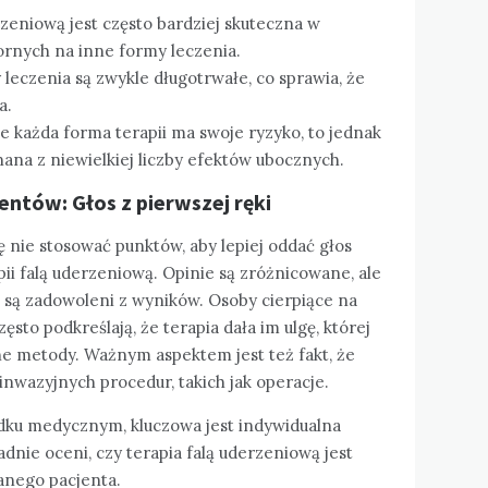
erzeniową jest często bardziej skuteczna w
ornych na inne formy leczenia.
y leczenia są zwykle długotrwałe, co sprawia, że
a.
ile każda forma terapii ma swoje ryzyko, to jednak
nana z niewielkiej liczby efektów ubocznych.
entów: Głos z pierwszej ręki
 nie stosować punktów, aby lepiej oddać głos
pii falą uderzeniową. Opinie są zróżnicowane, ale
 są zadowoleni z wyników. Osoby cierpiące na
ęsto podkreślają, że terapia dała im ulgę, której
nne metody. Ważnym aspektem jest też fakt, że
inwazyjnych procedur, takich jak operacje.
dku medycznym, kluczowa jest indywidualna
adnie oceni, czy terapia falą uderzeniową jest
anego pacjenta.