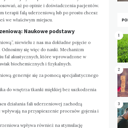
osowań, aż po opinie i doświadczenia pacjentów.
em terapii falą uderzeniową lub po prostu chcesz
PO
teś we właściwym miejscu.
derzeniową: Naukowe podstawy
1
niową”, niewielu z nas ma dokładne pojęcie o
m. Odnosimy się więc do nauki. Mechanizm
niu fal akustycznych, które wprowadzone w
wisk biochemicznych i fizykalnych.
2
eniową generuje się za pomocą specjalistycznego
nika do wnętrza tkanki miękkiej bez uszkodzenia
scu działania fali uderzeniowej zachodzą
3
 wpływają na przyspieszenie procesów gojenia i
derzeniowa wpływa również na stymulację