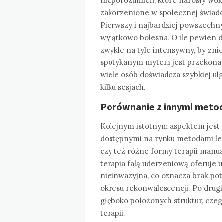
nieporozumień, które narosły wokó
zakorzenione w społecznej świadom
Pierwszy i najbardziej powszechny 
wyjątkowo bolesna. O ile pewien d
zwykle na tyle intensywny, by zni
spotykanym mytem jest przekonan
wiele osób doświadcza szybkiej ulg
kilku sesjach.
Porównanie z innymi metoda
Kolejnym istotnym aspektem jest 
dostępnymi na rynku metodami lec
czy też różne formy terapii manua
terapia falą uderzeniową oferuje u
nieinwazyjna, co oznacza brak pot
okresu rekonwalescencji. Po drugie
głęboko położonych struktur, cze
terapii.