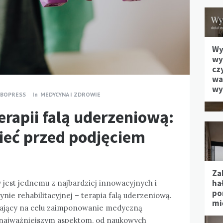
Wy
wy
cz
waż
wy
MBOPRESS
In
MEDYCYNA I ZDROWIE
erapii falą uderzeniową:
ieć przed podjęciem
Za
hał
y jest jednemu z najbardziej innowacyjnych i
po
e rehabilitacyjnej – terapia falą uderzeniową.
mi
t mający na celu zaimponowanie medyczną
ę najważniejszym aspektom, od naukowych