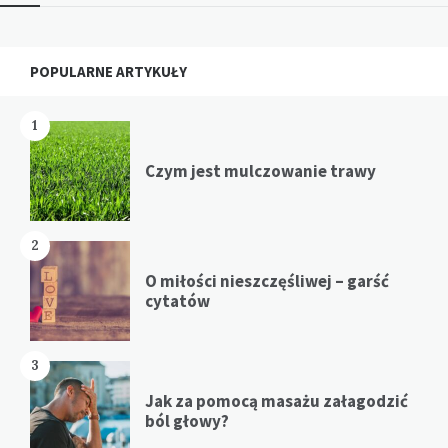
Widgets
POPULARNE ARTYKUŁY
1
Czym jest mulczowanie trawy
2
O miłości nieszczęśliwej – garść
cytatów
3
Jak za pomocą masażu załagodzić
ból głowy?