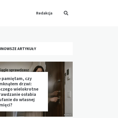
Redakcja
JNOWSZE ARTYKUŁY
e pamiętam, czy
mknąłem drzwi:
aczego wielokrotne
rawdzanie osłabia
ufanie do własnej
mięci?