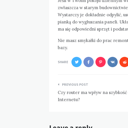
Jeśli w Twoim pokoju dziennym wcz
zwłaszcza w starym budownictwie –
Wystarczy je dokładnie odpylić, 
pianką do wygłuszania paneli. Ukła
ma się odpowiedni sprzęt i podst
Nie masz smykałki do prac remont
bazy.
SHARE
Nawigacja
PREVIOUS POST
wpisu
Czy router ma wpływ na szybkość
Internetu?
Leave a reply