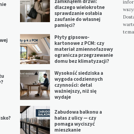
zamknąłem drzwi:
info
nie
dlaczego wielokrotne
wszy
sprawdzanie osłabia
Dost
zaufanie do własnej
wart
pamięci?
tema
Płyty gipsowo-
iwej
kartonowe z PCM: czy
materiał zmiennofazowy
ogranicza przegrzewanie
domu bez klimatyzacji?
Wysokość siedziska a
żu
wygoda codziennych
y?
czynności: detal
ważniejszy, niż się
wydaje
Zabudowa balkonu a
isko?
hałas z ulicy — czy
pomaga wyciszyć
mieszkanie