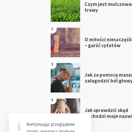
Czym jest mulczowa
trawy
2
O miłości nieszczęśl
– garść cytatów
3
Jak za pomocą masa
załagodzić ból głow
4
Jak sprawdzić skąd
pochodzi moje nazw
Kontynuując przeglądanie
strony, wyrażasz zgodę na