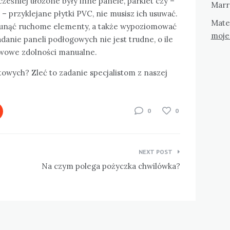
eśniej ułożone były inne panele, parkiet czy –
Marr
 przyklejane płytki PVC, nie musisz ich usuwać.
Mate
usunąć ruchome elementy, a także wypoziomować
moje
danie paneli podłogowych nie jest trudne, o ile
awowe zdolności manualne.
owych? Zleć to zadanie specjalistom z naszej
0
0
NEXT POST
Na czym polega pożyczka chwilówka?