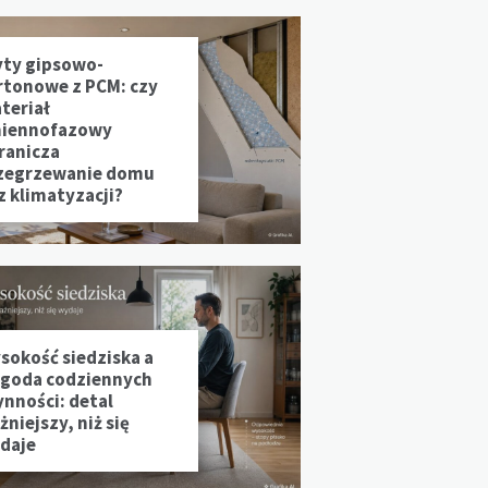
yty gipsowo-
rtonowe z PCM: czy
teriał
iennofazowy
ranicza
zegrzewanie domu
z klimatyzacji?
sokość siedziska a
goda codziennych
ynności: detal
niejszy, niż się
daje