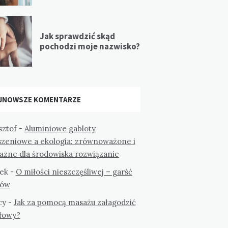
Jak sprawdzić skąd
pochodzi moje nazwisko?
JNOWSZE KOMENTARZE
sztof
-
Aluminiowe gabloty
szeniowe a ekologia: zrównoważone i
jazne dla środowiska rozwiązanie
ek
-
O miłości nieszczęśliwej – garść
tów
cy
-
Jak za pomocą masażu załagodzić
głowy?