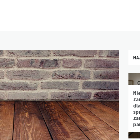
NA
Ni
za
dl
sp
za
pa