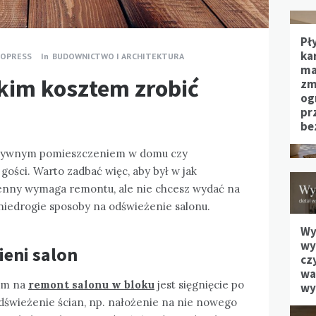
Pł
ka
BOPRESS
In
BUDOWNICTWO I ARCHITEKTURA
ma
skim kosztem zrobić
zm
og
pr
be
tatywnym pomieszczeniem w domu czy
gości. Warto zadbać więc, aby był w jak
ienny wymaga remontu, ale nie chcesz wydać na
niedrogie sposoby na odświeżenie salonu.
Wy
wy
eni salon
cz
waż
bem na
remont salonu w bloku
jest sięgnięcie po
wy
dświeżenie ścian, np. nałożenie na nie nowego