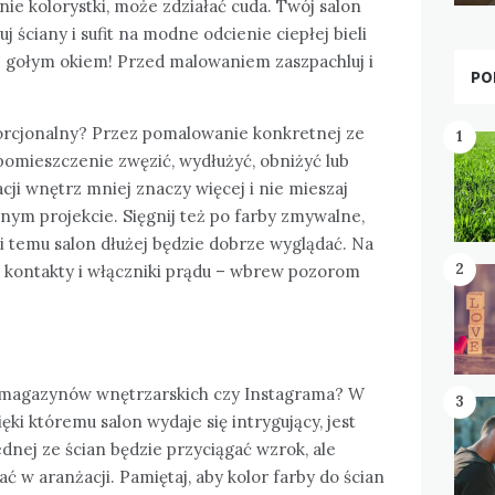
nie kolorystki, może zdziałać cuda. Twój salon
 ściany i sufit na modne odcienie ciepłej bieli
e gołym okiem! Przed malowaniem zaszpachluj i
PO
orcjonalny? Przez pomalowanie konkretnej ze
1
pomieszczenie zwęzić, wydłużyć, obniżyć lub
cji wnętrz mniej znaczy więcej i nie mieszaj
nym projekcie. Sięgnij też po farby zmywalne,
i temu salon dłużej będzie dobrze wyglądać. Na
2
 kontakty i włączniki prądu – wbrew pozorom
z magazynów wnętrzarskich czy Instagrama? W
3
ki któremu salon wydaje się intrygujący, jest
dnej ze ścian będzie przyciągać wzrok, ale
 w aranżacji. Pamiętaj, aby kolor farby do ścian