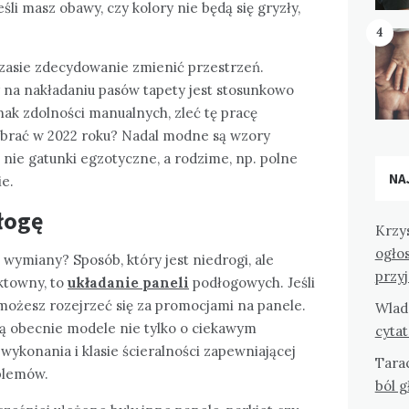
li masz obawy, czy kolory nie będą się gryzły,
4
zasie zdecydowanie zmienić przestrzeń.
 na nakładaniu pasów tapety jest stosunkowo
nak zdolności manualnych, zleć tę pracę
wybrać w 2022 roku? Nadal modne są wzory
ą nie gatunki egzotyczne, a rodzime, np. polne
NA
ie.
łogę
Krzy
ogło
ymiany? Sposób, który jest niedrogi, ale
przy
ktowny, to
układanie paneli
podłogowych. Jeśli
możesz rozejrzeć się za promocjami na panele.
Wlad
ą obecnie modele nie tylko o ciekawym
cyta
i wykonania i klasie ścieralności zapewniającej
Tara
blemów.
ból 