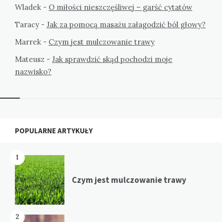
Wladek
-
O miłości nieszczęśliwej – garść cytatów
Taracy
-
Jak za pomocą masażu załagodzić ból głowy?
Marrek
-
Czym jest mulczowanie trawy
Mateusz
-
Jak sprawdzić skąd pochodzi moje
nazwisko?
Widgets
POPULARNE ARTYKUŁY
1
Czym jest mulczowanie trawy
2