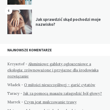
4
Jak sprawdzić skąd pochodzi moje
nazwisko?
NAJNOWSZE KOMENTARZE
Krzysztof
-
Aluminiowe gabloty ogłoszeniowe a
ekologia: zrównoważone i przyjazne dla środowiska
rozwiązanie
Wladek
-
O miłości nieszczęśliwej – garść cytatów
Taracy
-
Jak za pomocą masażu załagodzić ból głowy?
Marrek
-
Czym jest mulczowanie trawy