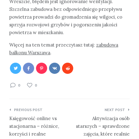
Wreszcie, błędem jest ignorowanie wentylacji.
Szczelna zabudowa bez odpowiedniego przepływu
powietrza prowadzi do gromadzenia się wilgoci, co
sprzyja rozwojowi grzybów i pogorszeniu jakości
powietrza w mieszkaniu.
Więcej na ten temat przeczytasz tutaj:
zabudowa
balkonu Warszawa
.
0
0
Nawigacja
PREVIOUS POST
NEXT POST
wpisu
Księgowość online vs
Aktywizacja osób
stacjonarna – różnice,
starszych – sprawdzone
korzyści i realne
zajęcia, które realnie