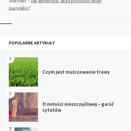
Mateusz
-
Jak sprawdzić skąd pochodzi moje
nazwisko?
Widgets
POPULARNE ARTYKUŁY
1
Czym jest mulczowanie trawy
2
O miłości nieszczęśliwej – garść
cytatów
3