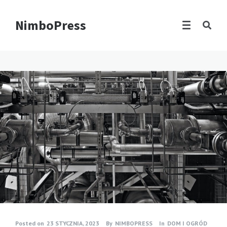
NimboPress
Posted on
23 STYCZNIA, 2023
By
NIMBOPRESS
In
DOM I OGRÓD