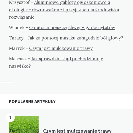
Krzysztof
-
Aluminiowe gabloty ogłoszeniowe a
ekologia: zrównoważone i przyjazne dla środowiska
rozwiązanie
Wladek
-
O miłości nieszczęśliwej – garść cytatów
Taracy
-
Jak za pomocą masażu załagodzić ból głowy?
Marrek
-
Czym jest mulczowanie trawy
Mateusz
-
Jak sprawdzić skąd pochodzi moje
nazwisko?
Widgets
POPULARNE ARTYKUŁY
1
Czym jest mulczowanie trawy