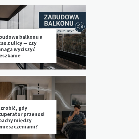
budowa balkonu a
as z ulicy — czy
maga wyciszyć
eszkanie
 zrobić, gdy
kuperator przenosi
pachy między
mieszczeniami?