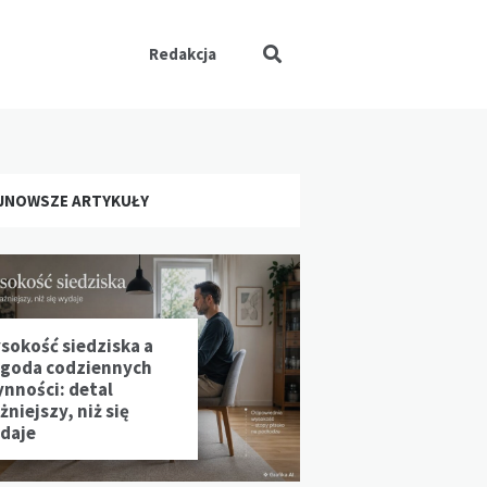
Redakcja
JNOWSZE ARTYKUŁY
sokość siedziska a
goda codziennych
ynności: detal
niejszy, niż się
daje