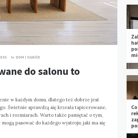
Za
hał
po
mi
ESS
In
DOM I OGRÓD
wane do salonu to
nie w każdym domu, dlatego też dobrze jest
Co
o. Świetnie sprawdzą się krzesła tapicerowane,
re
ach i rozmiarach. Warto także pamiętać o tym,
za
 mogą pasować do każdego wystroju, jaki ma się
po