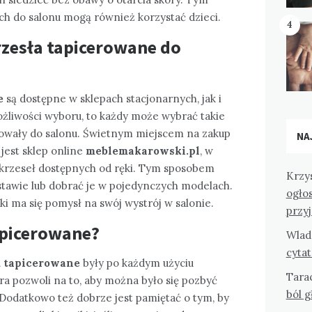
h do salonu mogą również korzystać dzieci.
4
rzesła tapicerowane do
ne
są dostępne w sklepach stacjonarnych, jak i
możliwości wyboru, to każdy może wybrać takie
sowały do salonu. Świetnym miejscem na zakup
NA
jest sklep online
meblemakarowski.pl
, w
 krzeseł dostępnych od ręki. Tym sposobem
Krzy
tawie lub dobrać je w pojedynczych modelach.
ogło
ki ma się pomysł na swój wystrój w salonie.
przy
apicerowane?
Wlad
cyta
u tapicerowane
były po każdym użyciu
Tara
óra pozwoli na to, aby można było się pozbyć
ból 
 Dodatkowo też dobrze jest pamiętać o tym, by