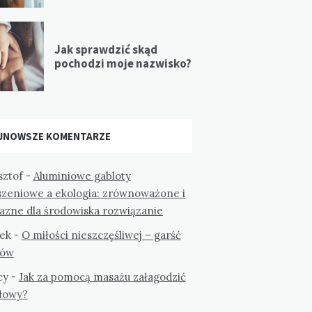
Jak sprawdzić skąd
pochodzi moje nazwisko?
JNOWSZE KOMENTARZE
sztof
-
Aluminiowe gabloty
szeniowe a ekologia: zrównoważone i
jazne dla środowiska rozwiązanie
ek
-
O miłości nieszczęśliwej – garść
tów
cy
-
Jak za pomocą masażu załagodzić
głowy?