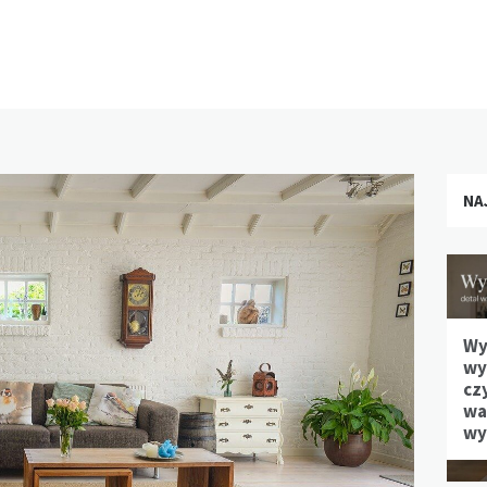
NA
Wy
wy
cz
waż
wy