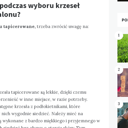
 podczas wyboru krzeseł
alonu?
PO
nu tapicerowane,
trzeba zwrócić uwagę na:
1
2
zesła tapicerowane są lekkie, dzięki czemu
zenieść w inne miejsce, w razie potrzeby.
3
stępne krzesła z podłokietnikami, które
 nich wygodnie siedzieć. Należy mieć na
są wykonane z bardzo miękkiego i przyjemnego w
ch siedzieć bez obawy o otarcia skóry. Tym