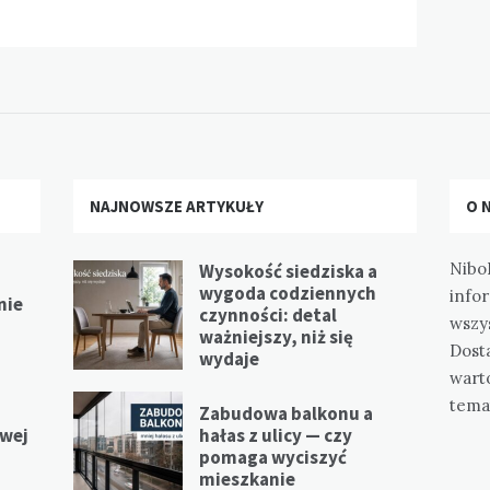
NAJNOWSZE ARTYKUŁY
O 
Nibo
Wysokość siedziska a
wygoda codziennych
info
nie
czynności: detal
wszy
ważniejszy, niż się
Dost
wydaje
wart
tema
Zabudowa balkonu a
iwej
hałas z ulicy — czy
pomaga wyciszyć
mieszkanie