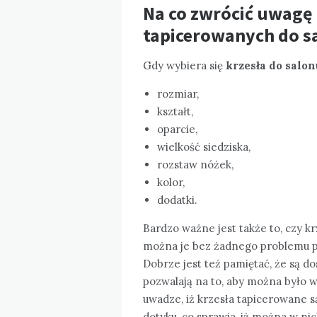
Na co zwrócić uwagę
tapicerowanych do s
Gdy wybiera się
krzesła do salo
rozmiar,
kształt,
oparcie,
wielkość siedziska,
rozstaw nóżek,
kolor,
dodatki.
Bardzo ważne jest także to, czy kr
można je bez żadnego problemu pr
Dobrze jest też pamiętać, że są do
pozwalają na to, aby można było w
uwadze, iż krzesła tapicerowane 
dotyku, co sprawia, iż można w ni