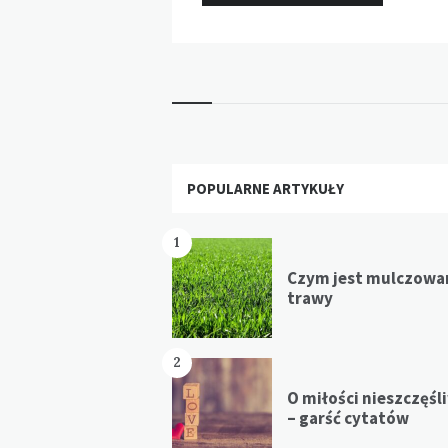
Widgets
POPULARNE ARTYKUŁY
1
Czym jest mulczowa
trawy
2
O miłości nieszczęśl
– garść cytatów