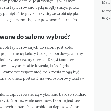
oraz podłokietniki, jeśli występują w danym
Marr
zesła tapicerowane będą mogły służyć przez
Mate
 pamiętać, iż gdy zdarzy się, że zrobi się plama
moje
zu, dzięki czemu będzie pewność, że krzesło
rowane do salonu wybrać?
bli tapicerowanych do salonu jest kolor.
popularne są kolory takie jak: bordowy, czarny,
ieleń czy też czarny orzech. Dzięki temu, że
można wybrać takie krzesła, które będą
. Warto też wspomnieć, że krzesła mogą być
ożna również postawić na wielokolorowy zestaw
salonu tapicerowane są wykonane bardzo solidnie
orzystać przez wiele sezonów. Dobrze jest też
rowanych można bez problemu dopasować inne