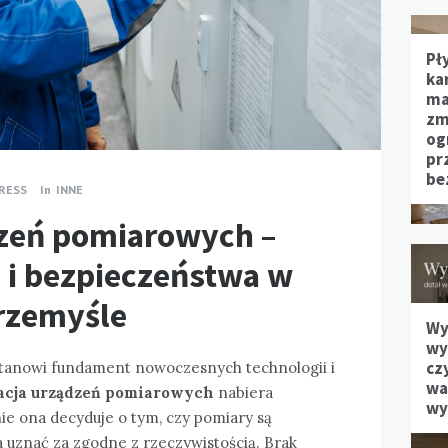
Pł
ka
ma
zm
og
pr
be
RESS
In
INNE
dzeń pomiarowych –
i i bezpieczeństwa w
rzemyśle
Wy
wy
cz
stanowi fundament nowoczesnych technologii i
waż
acja urządzeń pomiarowych
nabiera
wy
ie ona decyduje o tym, czy pomiary są
 uznać za zgodne z rzeczywistością. Brak