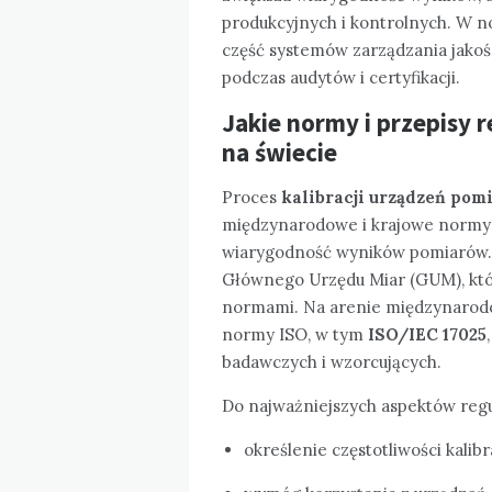
produkcyjnych i kontrolnych. W n
część systemów zarządzania jakośc
podczas audytów i certyfikacji.
Jakie normy i przepisy r
na świecie
Proces
kalibracji urządzeń po
międzynarodowe i krajowe normy m
wiarygodność wyników pomiarów. 
Głównego Urzędu Miar (GUM), któ
normami. Na arenie międzynarodo
normy ISO, w tym
ISO/IEC 17025
badawczych i wzorcujących.
Do najważniejszych aspektów regul
określenie częstotliwości kalib