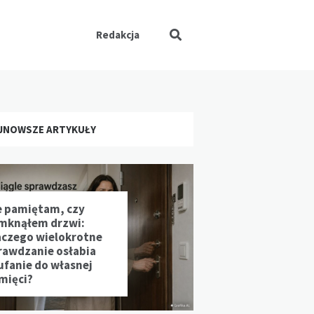
Redakcja
JNOWSZE ARTYKUŁY
e pamiętam, czy
mknąłem drzwi:
aczego wielokrotne
rawdzanie osłabia
ufanie do własnej
mięci?