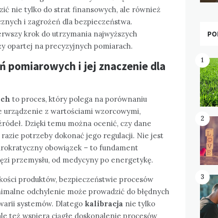
ić nie tylko do strat finansowych, ale również
znych i zagrożeń dla bezpieczeństwa.
PO
pierwszy krok do utrzymania najwyższych
ży opartej na precyzyjnych pomiarach.
1
eń pomiarowych i jej znaczenie dla
ych
to proces, który polega na porównaniu
 urządzenie z wartościami wzorcowymi,
2
ródeł. Dzięki temu można ocenić, czy dane
razie potrzeby dokonać jego regulacji. Nie jest
iurokratyczny obowiązek – to fundament
ęzi przemysłu, od medycyny po energetykę.
3
kości produktów, bezpieczeństwie procesów
inimalne odchylenie może prowadzić do błędnych
awarii systemów. Dlatego
kalibracja
nie tylko
le też wspiera ciągłe doskonalenie procesów