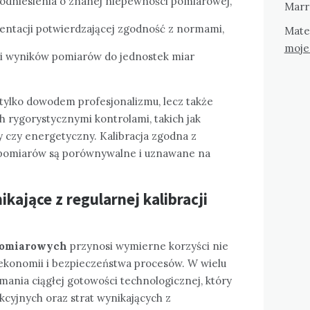
odniesienia o znanej niepewności pomiarowej,
Marr
ntacji potwierdzającej zgodność z normami,
Mate
moje
ci wyników pomiarów do jednostek miar
 tylko dowodem profesjonalizmu, lecz także
 rygorystycznymi kontrolami, takich jak
y czy energetyczny. Kalibracja zgodna z
 pomiarów są porównywalne i uznawane na
kające z regularnej kalibracji
 pomiarowych
przynosi wymierne korzyści nie
że ekonomii i bezpieczeństwa procesów. W wielu
ymania ciągłej gotowości technologicznej, który
kcyjnych oraz strat wynikających z