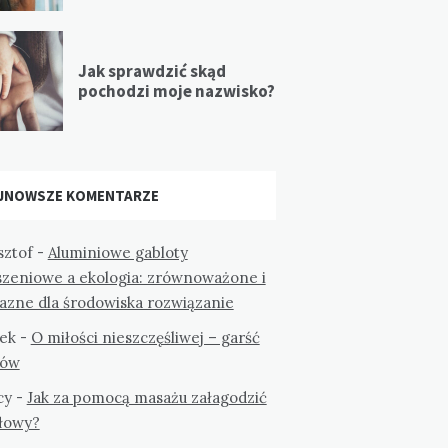
Jak sprawdzić skąd
pochodzi moje nazwisko?
JNOWSZE KOMENTARZE
sztof
-
Aluminiowe gabloty
szeniowe a ekologia: zrównoważone i
jazne dla środowiska rozwiązanie
ek
-
O miłości nieszczęśliwej – garść
tów
cy
-
Jak za pomocą masażu załagodzić
głowy?