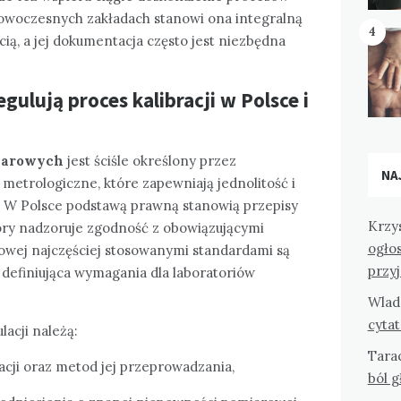
owoczesnych zakładach stanowi ona integralną
4
ią, a jej dokumentacja często jest niezbędna
egulują proces kalibracji w Polsce i
miarowych
jest ściśle określony przez
NA
etrologiczne, które zapewniają jednolitość i
W Polsce podstawą prawną stanowią przepisy
Krzy
ry nadzoruje zgodność z obowiązującymi
ogło
wej najczęściej stosowanymi standardami są
przy
, definiująca wymagania dla laboratoriów
Wlad
cyta
acji należą:
Tara
racji oraz metod jej przeprowadzania,
ból 