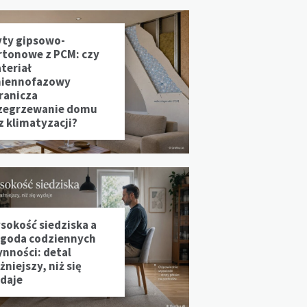
yty gipsowo-
rtonowe z PCM: czy
teriał
iennofazowy
ranicza
zegrzewanie domu
z klimatyzacji?
sokość siedziska a
goda codziennych
ynności: detal
niejszy, niż się
daje