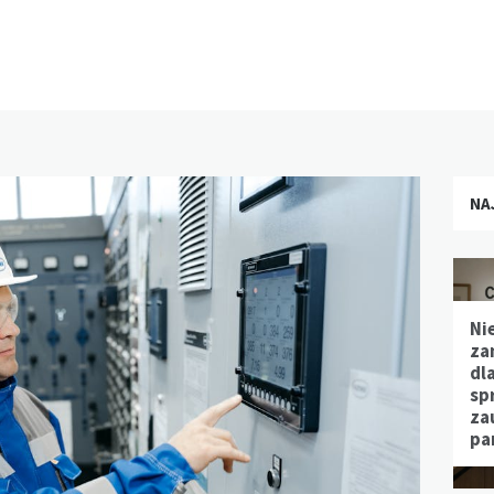
NA
Ni
za
dl
sp
za
pa