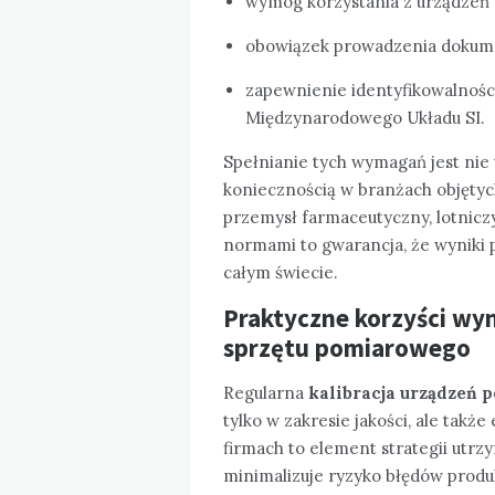
wymóg korzystania z urządzeń 
obowiązek prowadzenia dokume
zapewnienie identyfikowalnoś
Międzynarodowego Układu SI.
Spełnianie tych wymagań jest nie
koniecznością w branżach objętych
przemysł farmaceutyczny, lotnicz
normami to gwarancja, że wyniki
całym świecie.
Praktyczne korzyści wyni
sprzętu pomiarowego
Regularna
kalibracja urządzeń
tylko w zakresie jakości, ale tak
firmach to element strategii utrz
minimalizuje ryzyko błędów produ