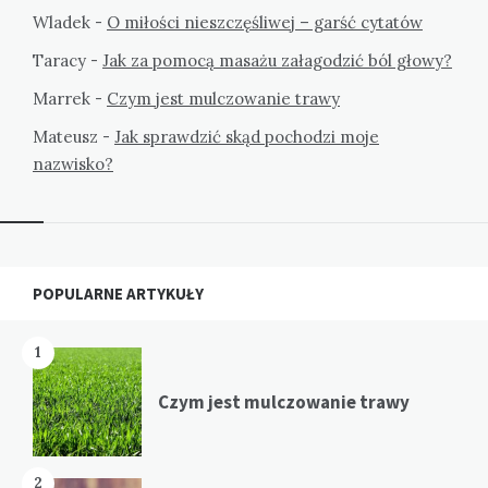
Wladek
-
O miłości nieszczęśliwej – garść cytatów
Taracy
-
Jak za pomocą masażu załagodzić ból głowy?
Marrek
-
Czym jest mulczowanie trawy
Mateusz
-
Jak sprawdzić skąd pochodzi moje
nazwisko?
Widgets
POPULARNE ARTYKUŁY
1
Czym jest mulczowanie trawy
2