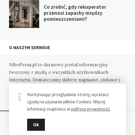
Co zrobić, gdy rekuperator
przenosi zapachy między
pomieszczeniami?
O NASZYM SERWISIE
NiboPress.pl to darmowy portal informacyjny
tworzony z myślą o wszystkich użytkownikach
Internetu. Dostarczamy dobrze napisane, ciekawe i
wartościowe informacje na zróżnicowane tematy.
Kontynuując przeglądanie strony, wyrażasz
Zapraszamy.
zgodę na używanie plików Cookies. Więcej
informacji znajdziesz w
polityce prywatności
.
Ok
Dziękujemy za wizytę - NimboPress.pl © 2022