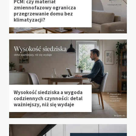
PCM: czy materiał
zmiennofazowy ogranicza
przegrzewanie domu bez
klimatyzacji?
Wysokość siedziska a wygoda
codziennych czynności: detal
ważniejszy, niż się wydaje