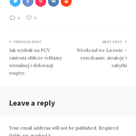
0
0
Nawigacja
PREVIOUS POST
NEXT POST
wpisu
Jak wydruk na PCV
Weekend we Lwowie –
zmienia oblicze reklamy
zwiedzanie, atrakcje i
wizualnej i dekoracji
zabytki
wnętrz
Leave a reply
Your email address will not be published. Required
fields are marked *