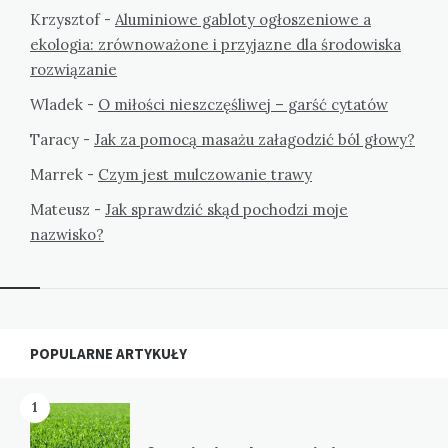
Krzysztof
-
Aluminiowe gabloty ogłoszeniowe a
ekologia: zrównoważone i przyjazne dla środowiska
rozwiązanie
Wladek
-
O miłości nieszczęśliwej – garść cytatów
Taracy
-
Jak za pomocą masażu załagodzić ból głowy?
Marrek
-
Czym jest mulczowanie trawy
Mateusz
-
Jak sprawdzić skąd pochodzi moje
nazwisko?
Widgets
POPULARNE ARTYKUŁY
1