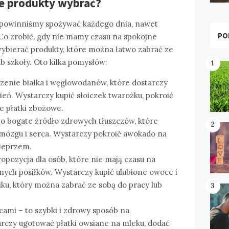
ie produkty wybrać?
y powinniśmy spożywać każdego dnia, nawet
PO
Co zrobić, gdy nie mamy czasu na spokojne
ybierać produkty, które można łatwo zabrać ze
ub szkoły. Oto kilka pomysłów:
1
zenie białka i węglowodanów, które dostarczy
ień. Wystarczy kupić słoiczek twarożku, pokroić
e płatki zbożowe.
o bogate źródło zdrowych tłuszczów, które
2
mózgu i serca. Wystarczy pokroić awokado na
pieprzem.
opozycja dla osób, które nie mają czasu na
ch posiłków. Wystarczy kupić ulubione owoce i
iku, który można zabrać ze sobą do pracy lub
3
cami – to szybki i zdrowy sposób na
arczy ugotować płatki owsiane na mleku, dodać