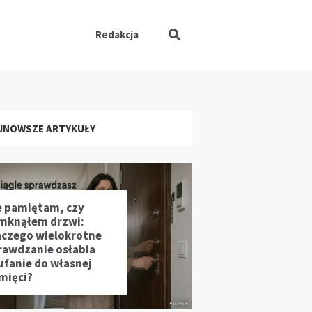
Redakcja
JNOWSZE ARTYKUŁY
e pamiętam, czy
mknąłem drzwi:
aczego wielokrotne
rawdzanie osłabia
ufanie do własnej
mięci?