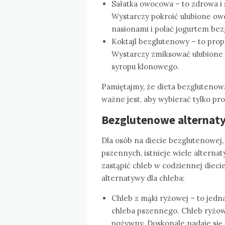
Sałatka owocowa – to zdrowa i 
Wystarczy pokroić ulubione owo
nasionami i polać jogurtem be
Koktajl bezglutenowy – to prop
Wystarczy zmiksować ulubione 
syropu klonowego.
Pamiętajmy, że dieta bezglutenow
ważne jest, aby wybierać tylko pr
Bezglutenowe alternaty
Dla osób na diecie bezglutenowej,
pszennych, istnieje wiele alter
zastąpić chleb w codziennej diec
alternatywy dla chleba:
Chleb z mąki ryżowej – to jedn
chleba pszennego. Chleb ryżowy 
pożywny. Doskonale nadaje się 