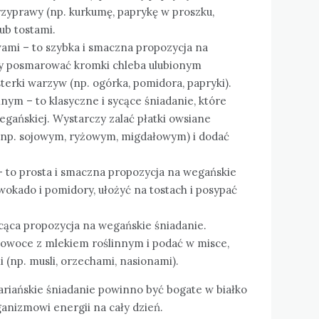
zyprawy (np. kurkumę, paprykę w proszku,
ub tostami.
mi – to szybka i smaczna propozycja na
zy posmarować kromki chleba ulubionym
erki warzyw (np. ogórka, pomidora, papryki).
nym – to klasyczne i sycące śniadanie, które
gańskiej. Wystarczy zalać płatki owsiane
(np. sojowym, ryżowym, migdałowym) i dodać
– to prosta i smaczna propozycja na wegańskie
wokado i pomidory, ułożyć na tostach i posypać
cąca propozycja na wegańskie śniadanie.
owoce z mlekiem roślinnym i podać w misce,
 (np. musli, orzechami, nasionami).
ariańskie śniadanie powinno być bogate w białko
anizmowi energii na cały dzień.