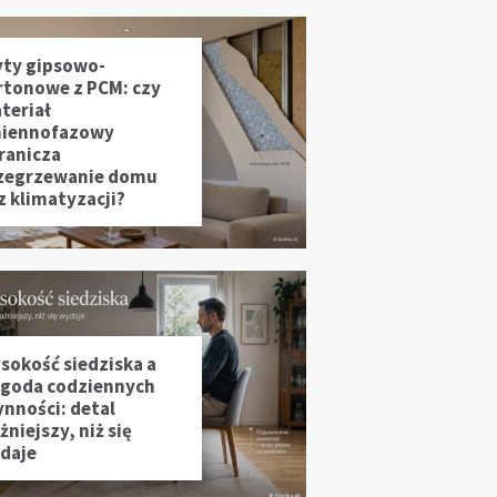
yty gipsowo-
rtonowe z PCM: czy
teriał
iennofazowy
ranicza
zegrzewanie domu
z klimatyzacji?
sokość siedziska a
goda codziennych
ynności: detal
niejszy, niż się
daje