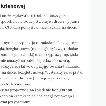
zglutenowej
j może wydawać się trudne i niezwykle
e sposobów na to, aby stworzyć zdrowe i pyszne
enu. Oto kilka pomysłów na śniadanie na diecie
 i sycąca propozycja na śniadanie bez glutenu.
ką bezglutenową (np. z mąki ryżowej) i dodać
pomidory, pieczarki) oraz przyprawy (np. zioła
nie smażyć na patelni i podawać z sałatą.
o klasyczne i łatwe do przygotowania śniadanie,
 na diecie bezglutenowej. Wystarczy zalać płatki
 mlekiem roślinnym (np. sojowym, ryżowym,
zechy lub nasiona.
pyszna propozycja na śniadanie bez glutenu.
okado na kromkach chleba bezglutenowego i
onymi przyprawami.