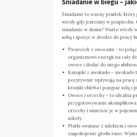
Śniadanie w biegu – jak
Śniadanie to ważny posiłek, któr
wtedy gdy jesteśmy w pośpiechu. 
śniadanie w domu? Warto wtedy w
sobą i spożyć w drodze do pracy l
Twarożek z owocami – to połąc
organizmowi energii na cały dz
owoce i dodać do niego ulubion
Kanapki z awokado – awokado t
pozytywnie wpływają na pracę 
kromki chleba i posypać solą i 
Owoce i orzechy – to idealna pr
przygotowywanie skomplikowany
orzechy i umieścić je w pojemn
szkoły.
Płatki owsiane z mlekiem i owo
zaspokojenie głodu rano. Wyst