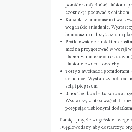
pomidorami), dodać ulubione pr
czosnek) i podawać z chlebem l
Kanapka z hummusem i warzywa
wegańskie śniadanie. Wystarc
hummusem i ułożyć na nim plast
Płatki owsiane z mlekiem roślin
można przygotować w wersji we
ulubionym mlekiem roślinnym 
ulubione owoce i orzechy.
Tosty z awokado i pomidorami 
śniadanie. Wystarczy pokroić a
solą i pieprzem.
Smoothie bowl – to zdrowa i sy
Wystarczy zmiksować ulubione 
posypując ulubionymi dodatkami
Pamiętajmy, że wegańskie i weget
i węglowodany, aby dostarczyć org