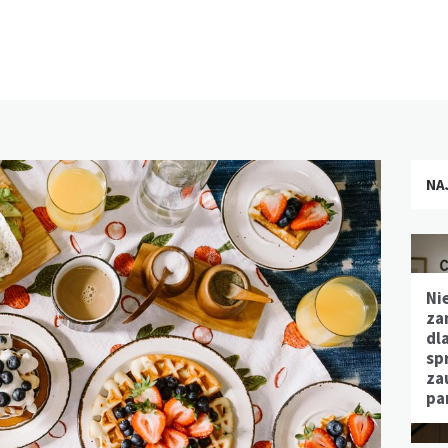
NA
Ni
za
dl
sp
za
pa