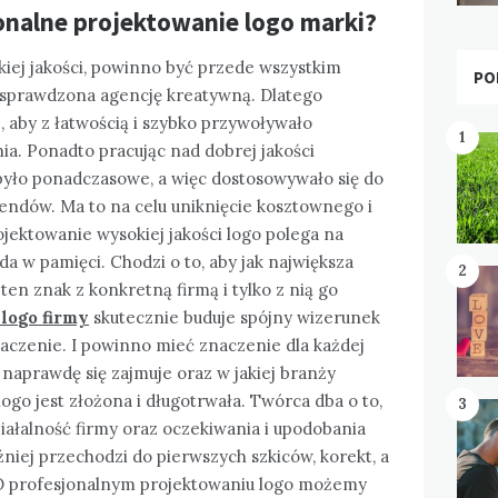
onalne projektowanie logo marki?
okiej jakości, powinno być przede wszystkim
PO
c sprawdzona agencję kreatywną. Dlatego
, aby z łatwością i szybko przywoływało
1
a. Ponadto pracując nad dobrej jakości
y było ponadczasowe, a więc dostosowywało się do
trendów. Ma to na celu uniknięcie kosztownego i
ektowanie wysokiej jakości logo polega na
a w pamięci. Chodzi o to, aby jak największa
2
ten znak z konkretną firmą i tylko z nią go
 lo
go firmy
skutecznie buduje spójny wizerunek
aczenie. I powinno mieć znaczenie dla każdej
 naprawdę się zajmuje oraz w jakiej branży
logo jest złożona i długotrwała. Twórca dba o to,
3
iałalność firmy oraz oczekiwania i upodobania
óźniej przechodzi do pierwszych szkiców, korekt, a
 O profesjonalnym projektowaniu logo możemy