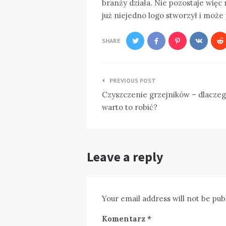
branży działa. Nie pozostaje więc 
już niejedno logo stworzył i może 
SHARE
Nawigacja
PREVIOUS POST
wpisu
Czyszczenie grzejników – dlacze
warto to robić?
Leave a reply
Your email address will not be pub
Komentarz
*