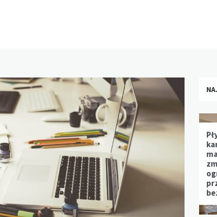
NA
Pł
ka
ma
zm
og
pr
be