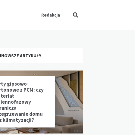
Redakcja
JNOWSZE ARTYKUŁY
yty gipsowo-
rtonowe z PCM: czy
teriał
iennofazowy
ranicza
zegrzewanie domu
z klimatyzacji?