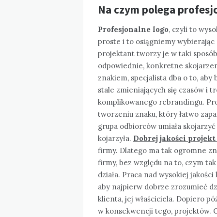
Na czym polega profesj
Profesjonalne logo
, czyli to wys
proste i to osiągniemy wybierają
projektant tworzy je w taki sposób
odpowiednie, konkretne skojarzeni
znakiem, specjalista dba o to, ab
stale zmieniających się czasów i 
komplikowanego rebrandingu. Proj
tworzeniu znaku, który łatwo zapad
grupa odbiorców umiała skojarzyć 
kojarzyła.
Dobrej jakości projekt
firmy. Dlatego ma tak ogromne zn
firmy, bez względu na to, czym tak
działa. Praca nad wysokiej jakości 
aby najpierw dobrze zrozumieć dz
klienta, jej właściciela. Dopiero p
w konsekwencji tego, projektów.