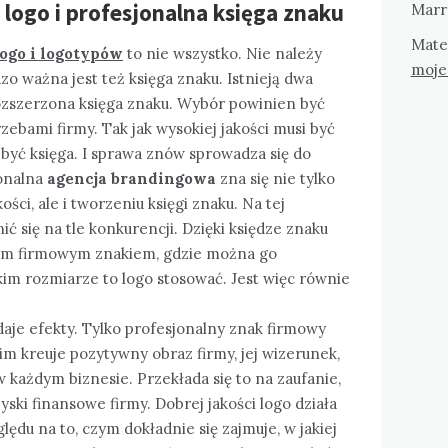
 logo i profesjonalna księga znaku
Marr
Mate
ogo i logotypów
to nie wszystko. Nie należy
moje
o ważna jest też księga znaku. Istnieją dwa
rozszerzona księga znaku. Wybór powinien być
bami firmy. Tak jak wysokiej jakości musi być
 być księga. I sprawa znów sprowadza się do
onalna
agencja brandingowa
zna się nie tylko
ści, ale i tworzeniu księgi znaku. Na tej
ć się na tle konkurencji. Dzięki księdze znaku
 tym firmowym znakiem, gdzie można go
akim rozmiarze to logo stosować. Jest więc równie
aje efekty. Tylko profesjonalny znak firmowy
im kreuje pozytywny obraz firmy, jej wizerunek,
w każdym biznesie. Przekłada się to na zaufanie,
 zyski finansowe firmy. Dobrej jakości logo działa
lędu na to, czym dokładnie się zajmuje, w jakiej