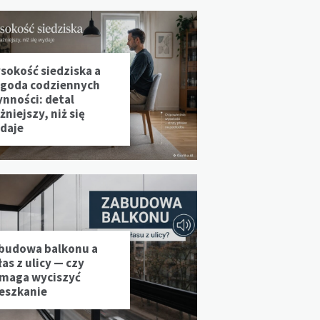
sokość siedziska a
goda codziennych
ynności: detal
niejszy, niż się
daje
budowa balkonu a
as z ulicy — czy
maga wyciszyć
eszkanie