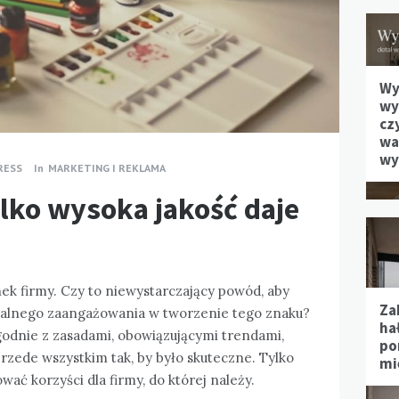
Wy
wy
cz
waż
wy
RESS
In
MARKETING I REKLAMA
ylko wysoka jakość daje
ek firmy. Czy to niewystarczający powód, aby
Za
lnego zaangażowania w tworzenie tego znaku?
hał
odnie z zasadami, obowiązującymi trendami,
po
rzede wszystkim tak, by było skuteczne. Tylko
mi
ać korzyści dla firmy, do której należy.