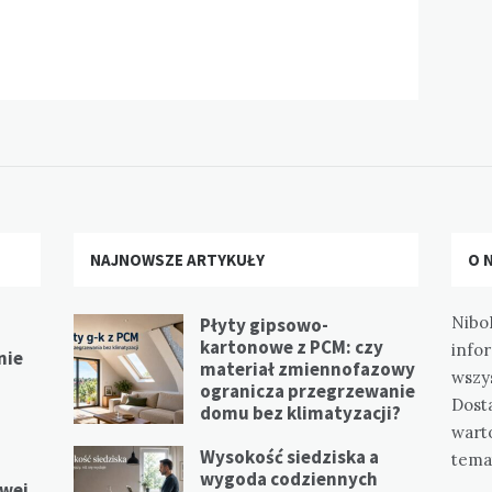
NAJNOWSZE ARTYKUŁY
O 
Nibo
Płyty gipsowo-
kartonowe z PCM: czy
info
nie
materiał zmiennofazowy
wszy
ogranicza przegrzewanie
Dost
domu bez klimatyzacji?
wart
Wysokość siedziska a
tema
wygoda codziennych
iwej