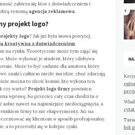
ynność zabiera się ktoś z doświadczeniem i
4
 dobrą renomą
agencja reklamowa
.
ny projekt logo?
projekty logo
? Jak już była mowa powyżej,
ja kreatywna z doświadczeniem
em na rynku. Teoretycznie może tym zająć się
io. Może wykonać je student, który zdobywa
NA
resie. Może to być zadanie dla amatora, który
we znaki i całkiem nieźle mu idzie, choć zdarzają
Krzy
iście można to zlecić komuś, kto wykona ten
ogło
ak czy warto?
Projekt logo firmy
powinien
przy
na wprawę, bo przecież cały czas chodzi tu o
Wlad
 sobie nawet na najmniejsze niedociągnięcia, a
cyta
erunkiem firmy to nie eksperymenty. Już na
ezentować się klientom w sposób profesjonalny.
Tara
, a to przerodzi się w kolejne zyski.
ból 