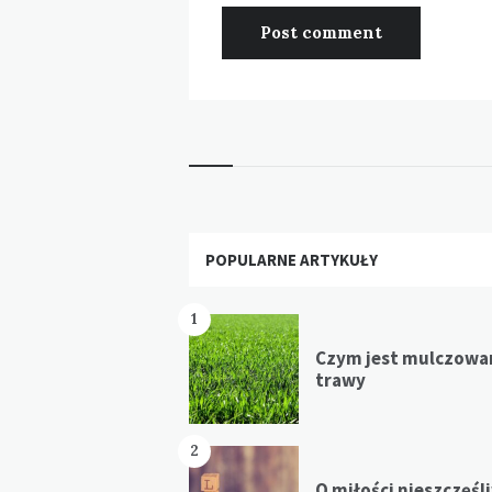
Widgets
POPULARNE ARTYKUŁY
1
Czym jest mulczowa
trawy
2
O miłości nieszczęśl