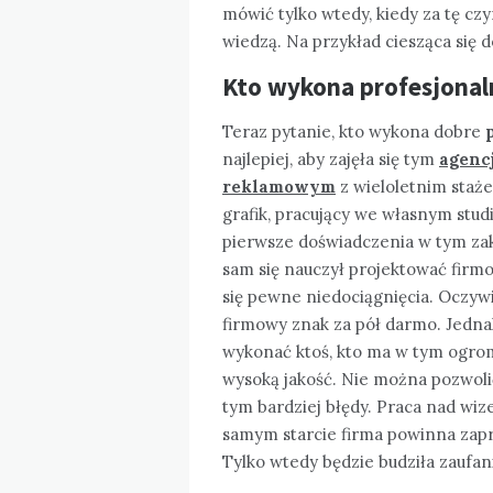
mówić tylko wtedy, kiedy za tę cz
wiedzą. Na przykład ciesząca się
Kto wykona profesjonal
Teraz pytanie, kto wykona dobre
najlepiej, aby zajęła się tym
agenc
reklamowym
z wieloletnim staż
grafik, pracujący we własnym stud
pierwsze doświadczenia w tym zak
sam się nauczył projektować firmo
się pewne niedociągnięcia. Oczyw
firmowy znak za pół darmo. Jedn
wykonać ktoś, kto ma w tym ogrom
wysoką jakość. Nie można pozwolić
tym bardziej błędy. Praca nad wiz
samym starcie firma powinna zapr
Tylko wtedy będzie budziła zaufanie