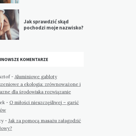
Jak sprawdzić skąd
pochodzi moje nazwisko?
JNOWSZE KOMENTARZE
sztof
-
Aluminiowe gabloty
szeniowe a ekologia: zrównoważone i
jazne dla środowiska rozwiązanie
ek
-
O miłości nieszczęśliwej – garść
tów
cy
-
Jak za pomocą masażu załagodzić
głowy?