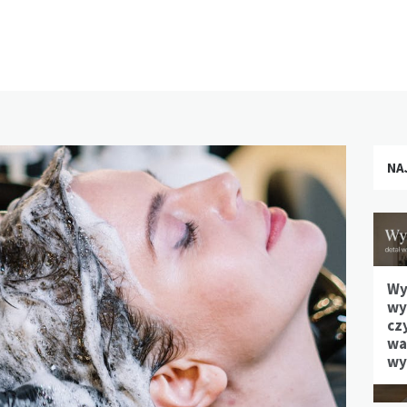
NA
Wy
wy
cz
waż
wy