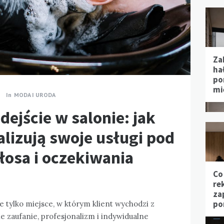
Za
hał
po
mi
In
MODA I URODA
ejście w salonie: jak
alizują swoje usługi pod
łosa i oczekiwania
Co
re
za
po
e tylko miejsce, w którym klient wychodzi z
ie zaufanie, profesjonalizm i indywidualne