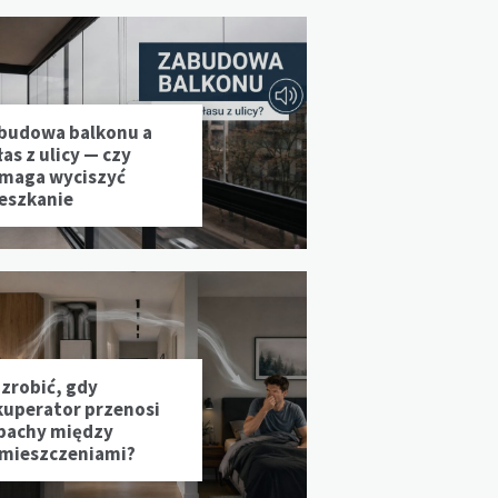
budowa balkonu a
as z ulicy — czy
maga wyciszyć
eszkanie
 zrobić, gdy
kuperator przenosi
pachy między
mieszczeniami?