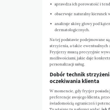
sprawdza ich porowatość i tende
obserwuje naturalny kierunek w
analizuje skórę głowy pod kąt
dermatologicznych.
Na tej podstawie podejmowane są
strzyżenia, a także ewentualnych
Fryzjerzy muszą precyzyjnie wy
możliwościami, jakie daje konkretn
personalizacji usług.
Dobór technik strzyżenia
oczekiwania klienta
W momencie, gdy fryzjer posiada j
preferencje swojego klienta, przec
świadomością ograniczeń i potencj
To właśnie tu najlepiej widać,
jak 