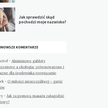
Jak sprawdzić skąd
pochodzi moje nazwisko?
JNOWSZE KOMENTARZE
sztof
-
Aluminiowe gabloty
szeniowe a ekologia: zrównoważone i
jazne dla środowiska rozwiązanie
ek
-
O miłości nieszczęśliwej – garść
tów
cy
-
Jak za pomocą masażu załagodzić
głowy?