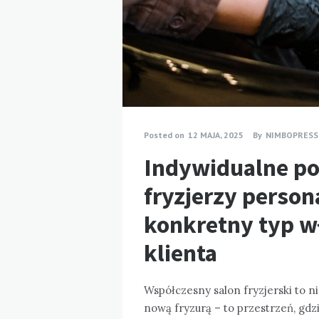
Posted on
12 MAJA, 2025
By
NIMBOPRESS
Indywidualne pod
fryzjerzy person
konkretny typ w
klienta
Współczesny salon fryzjerski to ni
nową fryzurą – to przestrzeń, gdz