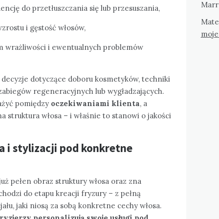
Marr
ncję do przetłuszczania się lub przesuszania,
Mate
zrostu i gęstość włosów,
moje
em wrażliwości i ewentualnych problemów
 decyzje dotyczące doboru kosmetyków, techniki
 zabiegów regeneracyjnych lub wygładzających.
ważyć pomiędzy
oczekiwaniami klienta
, a
a struktura włosa – i właśnie to stanowi o jakości
 i stylizacji pod konkretne
uż pełen obraz struktury włosa oraz zna
hodzi do etapu kreacji fryzury – z pełną
ału, jaki niosą za sobą konkretne cechy włosa.
fryzjerzy personalizują swoje usługi pod