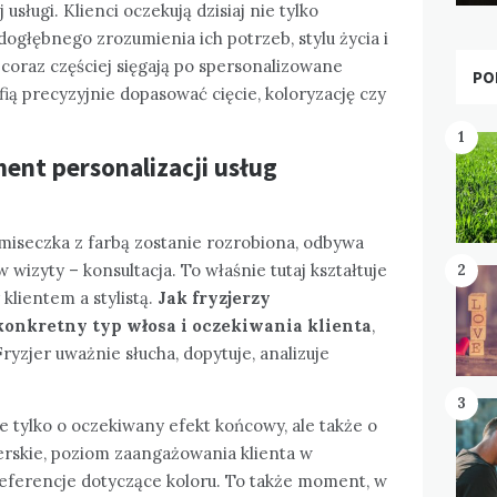
usługi. Klienci oczekują dzisiaj nie tylko
dogłębnego zrozumienia ich potrzeb, stylu życia i
 coraz częściej sięgają po spersonalizowane
PO
fią precyzyjnie dopasować cięcie, koloryzację czy
1
ent personalizacji usług
miseczka z farbą zostanie rozrobiona, odbywa
 wizyty – konsultacja. To właśnie tutaj kształtuje
2
klientem a stylistą.
Jak fryzjerzy
 konkretny typ włosa i oczekiwania klienta
,
ryzjer uważnie słucha, dopytuje, analizuje
3
nie tylko o oczekiwany efekt końcowy, ale także o
erskie, poziom zaangażowania klienta w
referencje dotyczące koloru. To także moment, w