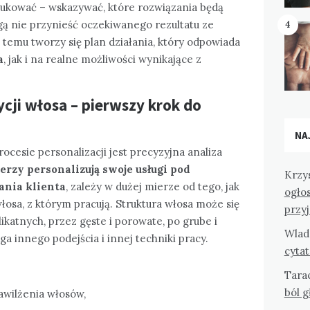
dukować – wskazywać, które rozwiązania będą
gą nie przynieść oczekiwanego rezultatu ze
4
 temu tworzy się plan działania, który odpowiada
a
, jak i na realne możliwości wynikające z
ycji włosa – pierwszy krok do
NA
cesie personalizacji jest precyzyjna analiza
jerzy personalizują swoje usługi pod
Krzy
ania klienta
, zależy w dużej mierze od tego, jak
ogło
łosa, z którym pracują. Struktura włosa może się
przy
likatnych, przez gęste i porowate, po grube i
Wlad
 innego podejścia i innej techniki pracy.
cyta
Tara
ból 
awilżenia włosów,