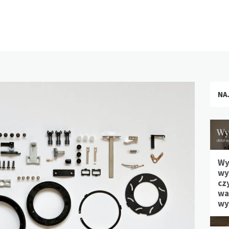
NA
Wy
wy
cz
waż
wy