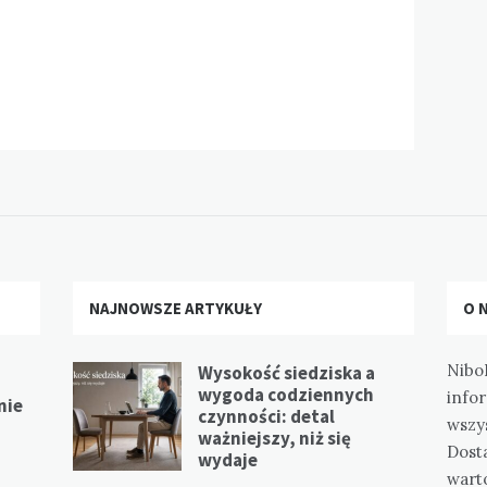
NAJNOWSZE ARTYKUŁY
O 
Nibo
Wysokość siedziska a
wygoda codziennych
info
nie
czynności: detal
wszy
ważniejszy, niż się
Dost
wydaje
wart