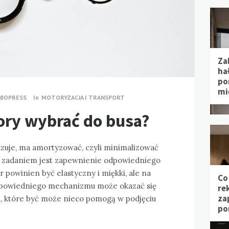
Za
hał
po
mi
MBOPRESS
In
MOTORYZACJA I TRANSPORT
ory wybrać do busa?
zuje, ma amortyzować, czyli minimalizować
o zadaniem jest zapewnienie odpowiedniego
 powinien być elastyczny i miękki, ale na
Co
powiedniego mechanizmu może okazać się
re
za
d, które być może nieco pomogą w podjęciu
po