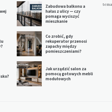
tema
Zabudowa balkonu a
iwej
hałas z ulicy — czy
pomaga wyciszyć
mieszkanie
Co zrobić, gdy
żu
rekuperator przenosi
y?
zapachy między
pomieszczeniami?
Jak urządzić salon za
pomocą gotowych mebli
isko?
modułowych