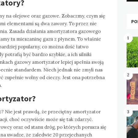
zatory?
my na olejowe oraz gazowe. Zobaczmy, czym się
PO
mi elementami są dwa zawory. To przez nie
ania. Zasada działania amortyzatora gazowego
1
mamy tu mieszaninę gazu z płynem. To właśnie
 bardziej popularny, co można dość łatwo
potrafią być bardzo szybkie, a ich silniki
nkach gazowy amortyzator lepiej spełnia swoją
 obecnie standardem. Niech jednak nie zmyli nas
2
 zupełnie wolny od cieczy. Jest ona potrzebna
.
ortyzator?
at? Nie jest prawdą, że przeciętny amortyzator
3
acji, choć oczywiście może się tak zdarzyć.
rowcy oraz od stanu dróg, po których porusza się
na uwadze, że zaledwie 20 przejechanych