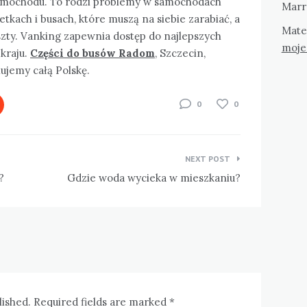
 samochodu. To rodzi problemy w samochodach
Marr
tkach i busach, które muszą na siebie zarabiać, a
Mate
szty. Vanking zapewnia dostęp do najlepszych
moje
kraju.
Części do busów Radom
, Szczecin,
ujemy całą Polskę.
0
0
NEXT POST
?
Gdzie woda wycieka w mieszkaniu?
lished. Required fields are marked *