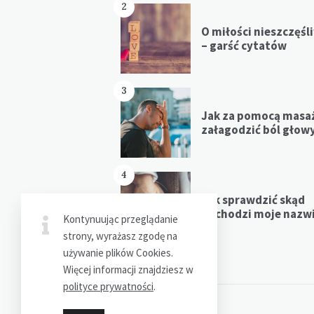
2
O miłości nieszczęśl
– garść cytatów
3
Jak za pomocą masa
załagodzić ból głow
4
Jak sprawdzić skąd
pochodzi moje nazw
Kontynuując przeglądanie
strony, wyrażasz zgodę na
używanie plików Cookies.
Więcej informacji znajdziesz w
polityce prywatności
.