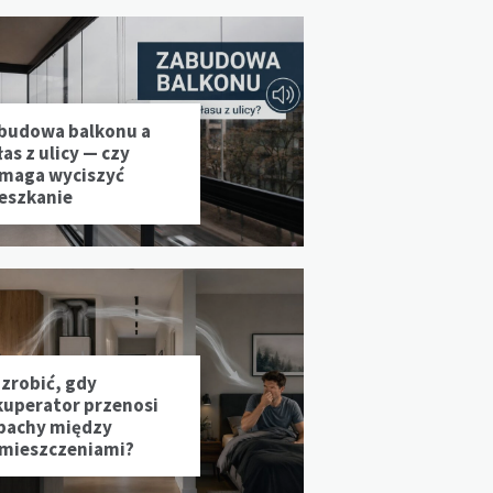
budowa balkonu a
as z ulicy — czy
maga wyciszyć
eszkanie
 zrobić, gdy
kuperator przenosi
pachy między
mieszczeniami?