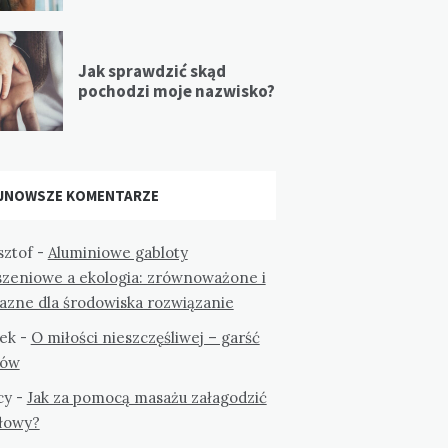
Jak sprawdzić skąd
pochodzi moje nazwisko?
JNOWSZE KOMENTARZE
sztof
-
Aluminiowe gabloty
szeniowe a ekologia: zrównoważone i
jazne dla środowiska rozwiązanie
ek
-
O miłości nieszczęśliwej – garść
tów
cy
-
Jak za pomocą masażu załagodzić
głowy?