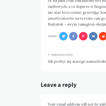
że na jakiś czas zostaniemy bez
osobowych, a co dopiero w furgone
nie stać bezczynnie generując ko
amortyzatorów na terenie całego 
Białystok – swym zasięgiem obejm
SHARE
Nawigacja
PREVIOUS POST
wpisu
Jak pozbyć się starego samochodu
Leave a reply
Your email address will not be pub