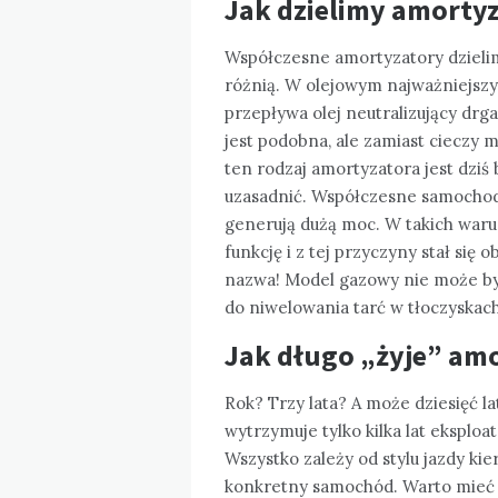
Jak dzielimy amorty
Współczesne amortyzatory dzieli
różnią. W olejowym najważniejszy
przepływa olej neutralizujący drg
jest podobna, ale zamiast cieczy 
ten rodzaj amortyzatora jest dziś
uzasadnić. Współczesne samochody 
generują dużą moc. W takich waru
funkcję i z tej przyczyny stał się
nazwa! Model gazowy nie może być
do niwelowania tarć w tłoczyskach
Jak długo „żyje” am
Rok? Trzy lata? A może dziesięć l
wytrzymuje tylko kilka lat eksploat
Wszystko zależy od stylu jazdy kie
konkretny samochód. Warto mieć 