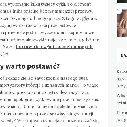
a wykonanie kilku tysięcy cykli. To element
4
enia silnika pracuje bez najmniejszej przerwy.
 szosie wymaga od niego pracy. Z tego względu w
czym) warto raz w roku przetestować
 ich sprawność jest na wyczerpaniu, kupmy nowe.
 możliwe, ale zwykle mija się z celem, gdyż nie
w. Nasza
hurtownia części samochodowych
ęści.
NA
ry warto postawić?
Krzy
śli okaże się, że zawieszenie naszego busa
ogło
mortyzatory którejś z uznanych marek. To wiąże
przy
ak mówi powiedzenie: chytry dwa razy traci.
Wlad
e nam spokojne użytkowanie przez dłuższy czas.
cyta
ć się na tanie zamienniki, ale liczmy się z ich
Tara
– z nieuznawaniem przez serwisy ich gwarancji.
ból 
Co wtedy? W skrajnych sytuacjach może okazać się,