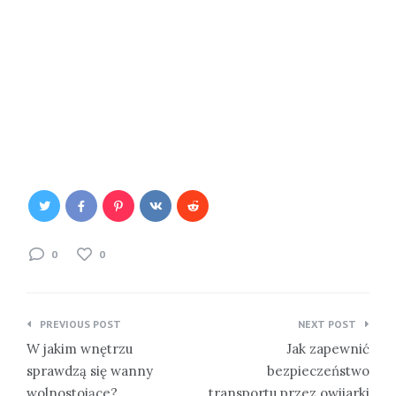
0
0
Nawigacja
PREVIOUS POST
NEXT POST
wpisu
W jakim wnętrzu
Jak zapewnić
sprawdzą się wanny
bezpieczeństwo
wolnostojące?
transportu przez owijarki