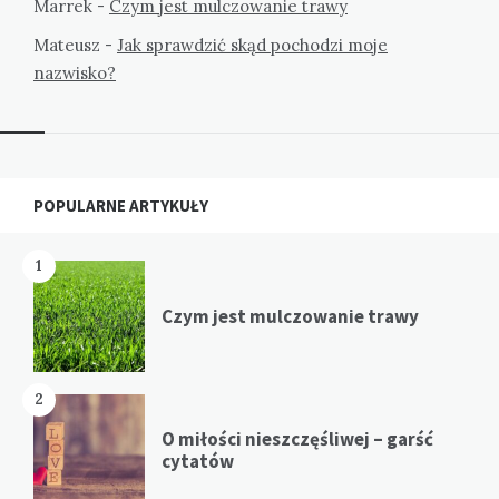
Marrek
-
Czym jest mulczowanie trawy
Mateusz
-
Jak sprawdzić skąd pochodzi moje
nazwisko?
Widgets
POPULARNE ARTYKUŁY
1
Czym jest mulczowanie trawy
2
O miłości nieszczęśliwej – garść
cytatów