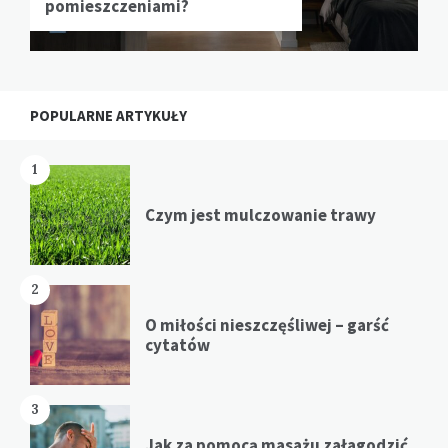
pomieszczeniami?
POPULARNE ARTYKUŁY
1
Czym jest mulczowanie trawy
2
O miłości nieszczęśliwej – garść
cytatów
3
Jak za pomocą masażu załagodzić