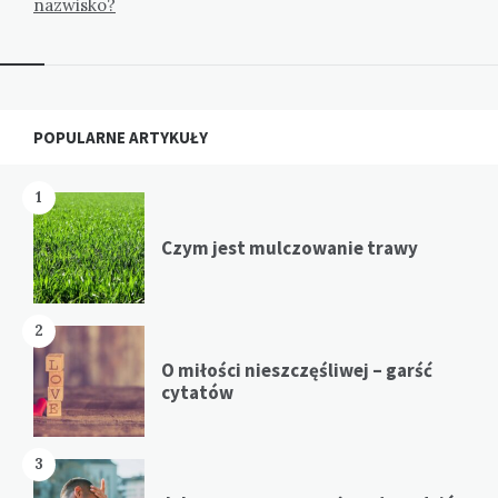
nazwisko?
Widgets
POPULARNE ARTYKUŁY
1
Czym jest mulczowanie trawy
2
O miłości nieszczęśliwej – garść
cytatów
3