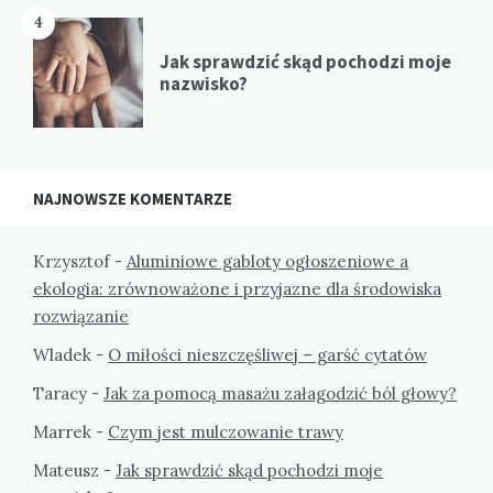
4
Jak sprawdzić skąd pochodzi moje
nazwisko?
NAJNOWSZE KOMENTARZE
Krzysztof
-
Aluminiowe gabloty ogłoszeniowe a
ekologia: zrównoważone i przyjazne dla środowiska
rozwiązanie
Wladek
-
O miłości nieszczęśliwej – garść cytatów
Taracy
-
Jak za pomocą masażu załagodzić ból głowy?
Marrek
-
Czym jest mulczowanie trawy
Mateusz
-
Jak sprawdzić skąd pochodzi moje