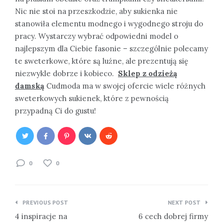
Nic nie stoi na przeszkodzie, aby sukienka nie
stanowiła elementu modnego i wygodnego stroju do
pracy. Wystarczy wybrać odpowiedni model o
najlepszym dla Ciebie fasonie – szczególnie polecamy
te sweterkowe, które są luźne, ale prezentują się
niezwykle dobrze i kobieco.
Sklep z odzieżą
damską
Cudmoda ma w swojej ofercie wiele różnych
sweterkowych sukienek, które z pewnością
przypadną Ci do gustu!
0
0
Nawigacja
PREVIOUS POST
NEXT POST
wpisu
4 inspiracje na
6 cech dobrej firmy