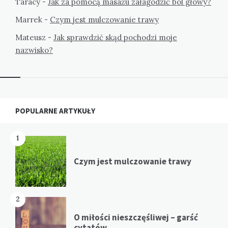
Taracy
-
Jak za pomocą masażu załagodzić ból głowy?
Marrek
-
Czym jest mulczowanie trawy
Mateusz
-
Jak sprawdzić skąd pochodzi moje
nazwisko?
Widgets
POPULARNE ARTYKUŁY
1
Czym jest mulczowanie trawy
2
O miłości nieszczęśliwej – garść
cytatów