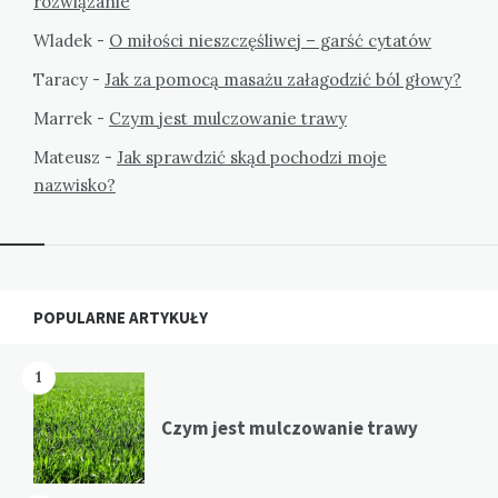
rozwiązanie
Wladek
-
O miłości nieszczęśliwej – garść cytatów
Taracy
-
Jak za pomocą masażu załagodzić ból głowy?
Marrek
-
Czym jest mulczowanie trawy
Mateusz
-
Jak sprawdzić skąd pochodzi moje
nazwisko?
Widgets
POPULARNE ARTYKUŁY
1
Czym jest mulczowanie trawy