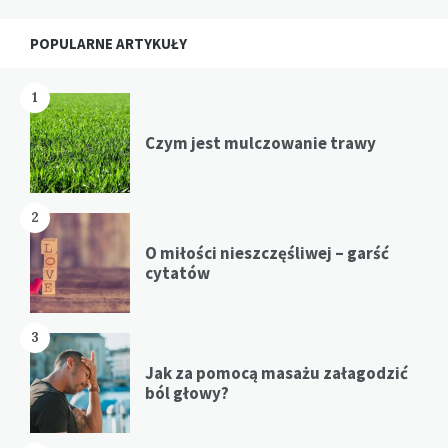
Widgets
POPULARNE ARTYKUŁY
1
Czym jest mulczowanie trawy
2
O miłości nieszczęśliwej – garść
cytatów
3
Jak za pomocą masażu załagodzić
ból głowy?